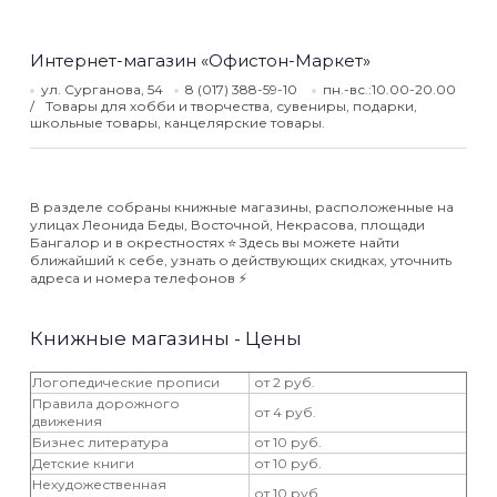
Интернет-магазин «Офистон-Маркет»
ул. Сурганова, 54
8 (017) 388-59-10
пн.-вс.:10.00-20.00
Товары для хобби и творчества, сувениры, подарки,
школьные товары, канцелярские товары.
В разделе собраны книжные магазины, расположенные на
улицах Леонида Беды, Восточной, Некрасова, площади
Бангалор и в окрестностях ⭐️ Здесь вы можете найти
ближайший к себе, узнать о действующих скидках, уточнить
адреса и номера телефонов ⚡️
Книжные магазины - Цены
Логопедические прописи
от 2 руб.
Правила дорожного
от 4 руб.
движения
Бизнес литература
от 10 руб.
Детские книги
от 10 руб.
Нехудожественная
от 10 руб.