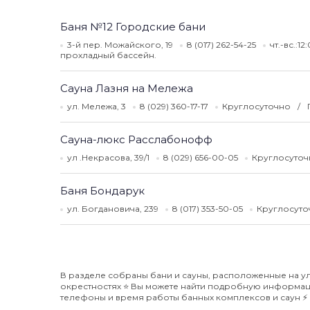
Баня №12 Городские бани
3-й пер. Можайского, 19
8 (017) 262-54-25
чт.-вс.:1
прохладный бассейн.
Сауна Лазня на Мележа
ул. Мележа, 3
8 (029) 360-17-17
Круглосуточно
Сауна-люкс Расслабонофф
ул .Некрасова, 39/1
8 (029) 656-00-05
Круглосуто
Баня Бондарук
ул. Богдановича, 239
8 (017) 353-50-05
Круглосут
В разделе собраны бани и сауны, расположенные на ул
окрестностях ⭐️ Вы можете найти подробную информаци
телефоны и время работы банных комплексов и саун ⚡️