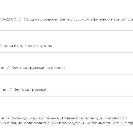
2:00–22:00
Общая городская баня с русской и финской парной. Ест
Парная и подвесная купель
чно
Финская, русская, турецкая
очно
Финская, русская.
ицах Леонида Беды, Восточной, Некрасова, площади Бангалор и в
ю о банно-оздоровительных процедурах и их стоимости, а также ад