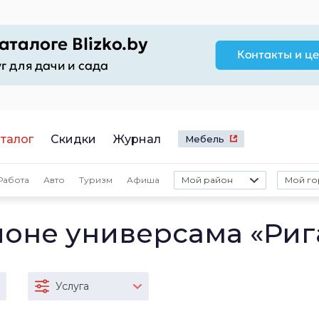
талог
Скидки
Журнал
Мебель
Работа
Авто
Туризм
Афиша
Мой район
Мой го
йоне универсама «Риг
Услуга