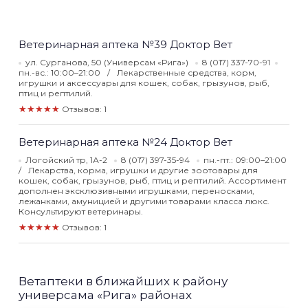
Ветеринарная аптека №39 Доктор Вет
ул. Сурганова, 50 (Универсам «Рига»)
8 (017) 337-70-91
пн.-вс.: 10:00–21:00
Лекарственные средства, корм,
игрушки и аксессуары для кошек, собак, грызунов, рыб,
птиц и рептилий.
★★★★★
Отзывов: 1
Ветеринарная аптека №24 Доктор Вет
Логойский тр, 1А-2
8 (017) 397-35-94
пн.-пт.: 09:00–21:00
Лекарства, корма, игрушки и другие зоотовары для
кошек, собак, грызунов, рыб, птиц и рептилий. Ассортимент
дополнен эксклюзивными игрушками, переносками,
лежанками, амуницией и другими товарами класса люкс.
Консультируют ветеринары.
★★★★★
Отзывов: 1
Ветаптеки в ближайших к району
универсама «Рига» районах