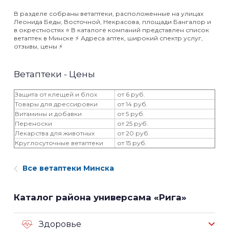
В разделе собраны ветаптеки, расположенные на улицах
Леонида Беды, Восточной, Некрасова, площади Бангалор и
в окрестностях ⭐️ В каталоге компаний представлен список
ветаптек в Минске ⚡️ Адреса аптек, широкий спектр услуг,
отзывы, цены ⚡️
Ветаптеки - Цены
Защита от клещей и блох
от 6 руб.
Товары для дрессировки
от 14 руб.
Витамины и добавки
от 5 руб.
Переноски
от 25 руб.
Лекарства для животных
от 20 руб.
Круглосуточные ветаптеки
от 15 руб.
Все ветаптеки Минска
Каталог района универсама «Рига»
Здоровье