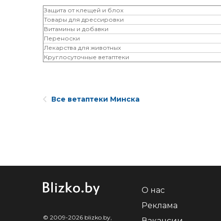
Защита от клещей и блох
Товары для дрессировки
Витамины и добавки
Переноски
Лекарства для животных
Круглосуточные ветаптеки
Все ветаптеки Минска
О нас
Реклама
© 2009-2026 blizko.by,
Вакансии