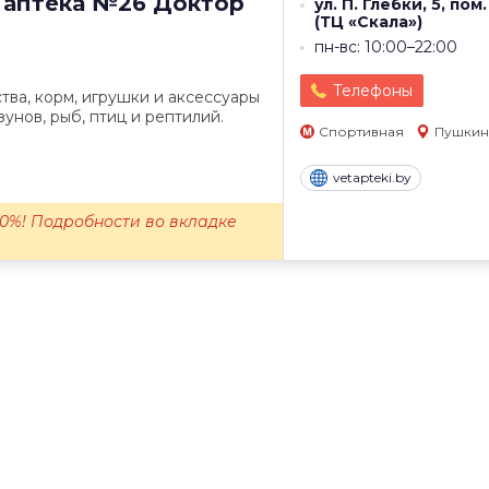
 аптека №26
Доктор
ул. П. Глебки, 5, пом
(ТЦ «Скала»)
пн-вс: 10:00–22:00
Телефоны
ва, корм, игрушки и аксессуары
зунов, рыб, птиц и рептилий.
Спортивная
Пушкин
vetapteki.by
0%! Подробности во вкладке