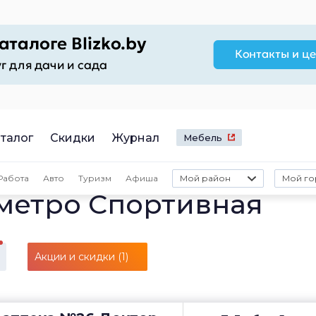
талог
Скидки
Журнал
Мебель
Работа
Авто
Туризм
Афиша
Мой район
Мой го
 метро Спортивная
Акции и скидки (1)