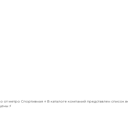
 от метро Спортивная ⭐️ В каталоге компаний представлен список ве
цены ⚡️