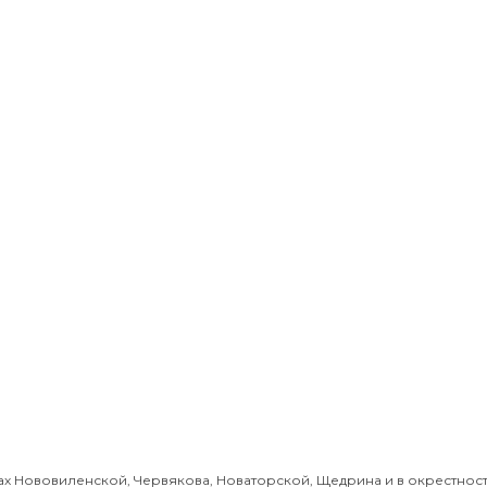
х Нововиленской, Червякова, Новаторской, Щедрина и в окрестностя