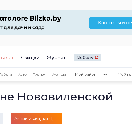
талог
Скидки
Журнал
Мебель
Работа
Авто
Туризм
Афиша
Мой район
Мой го
оне Нововиленской
Акции и скидки (1)