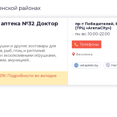
енской районах
 аптека №32
Доктор
пр-т Победителей, 
(ТРЦ «ArenaCity»)
пн.-вс.:10:00–22:00
Телефоны
рушки и другие зоотовары для
в, рыб, птиц и рептилий.
Веснянка
н эксклюзивными игрушками,
ми, амуницией...
vetapteki.by
Нап
0%! Подробности во вкладке