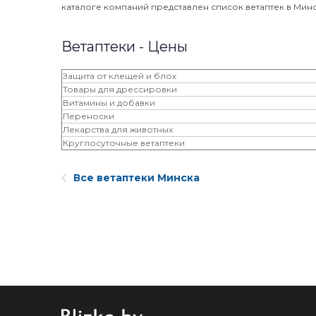
каталоге компаний представлен список ветаптек в Минск
Ветаптеки - Цены
Защита от клещей и блох
Товары для дрессировки
Витамины и добавки
Переноски
Лекарства для животных
Круглосуточные ветаптеки
Все ветаптеки Минска