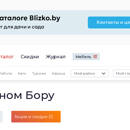
талог
Скидки
Журнал
Мебель
Работа
Авто
Туризм
Афиша
Мой район
Мой го
сном Бору
Акции и скидки (1)