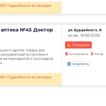
0%! Подробности во вкладке
 аптека №45
Доктор
ул. Бурдейного, 8
пн.-вс.: 10:00–21:00
Телефоны
рушки и другие товары для
Кунцевщина
Запад
ле расширенный ассортимент
е ветпрепаратов и зоотоваров
...
vetapteki.by
0%! Подробности во вкладке