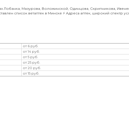
ах Лобанка, Мазурова, Воложинской, Одинцова, Скрипникова, Ивене
тавлен список ветаптек в Минске ⚡️ Адреса аптек, широкий спектр усл
от 6 руб.
от 14 руб.
от 5 руб.
от 25 руб.
от 20 руб.
от 15 руб.