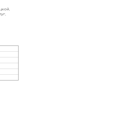
цкой,
уг,