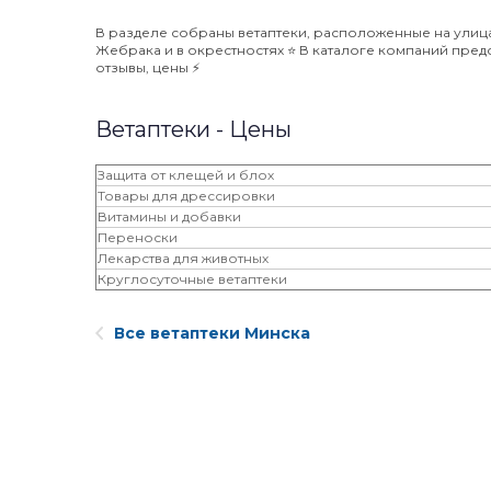
В разделе собраны ветаптеки, расположенные на улиц
Жебрака и в окрестностях ⭐️ В каталоге компаний предс
отзывы, цены ⚡️
Ветаптеки - Цены
Защита от клещей и блох
Товары для дрессировки
Витамины и добавки
Переноски
Лекарства для животных
Круглосуточные ветаптеки
Все ветаптеки Минска