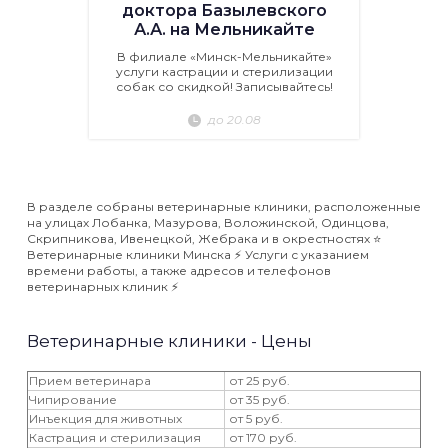
доктора Базылевского
А.А. на Мельникайте
В филиале «Минск-Мельникайте»
услуги кастрации и стерилизации
собак со скидкой! Записывайтесь!
до 20.08
В разделе собраны ветеринарные клиники, расположенные
на улицах Лобанка, Мазурова, Воложинской, Одинцова,
Скрипникова, Ивенецкой, Жебрака и в окрестностях ⭐️
Ветеринарные клиники Минска ⚡️ Услуги с указанием
времени работы, а также адресов и телефонов
ветеринарных клиник ⚡️
Ветеринарные клиники - Цены
Прием ветеринара
от 25 руб.
Чипирование
от 35 руб.
Инъекция для животных
от 5 руб.
Кастрация и стерилизация
от 170 руб.