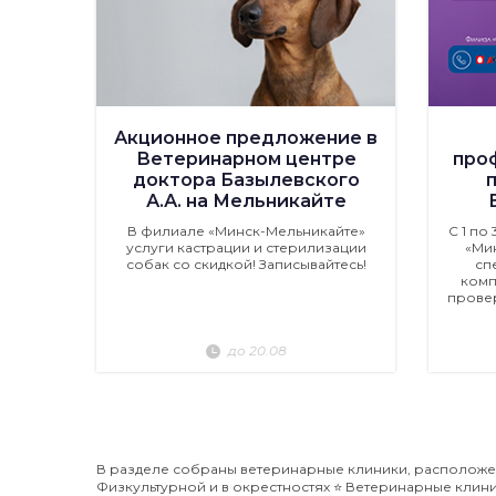
Акционное предложение в
Ветеринарном центре
про
доктора Базылевского
А.А. на Мельникайте
В филиале «Минск-Мельникайте»
С 1 по
услуги кастрации и стерилизации
«Ми
собак со скидкой! Записывайтесь!
сп
комп
провер
до 20.08
В разделе собраны ветеринарные клиники, расположе
Физкультурной и в окрестностях ⭐️ Ветеринарные клини