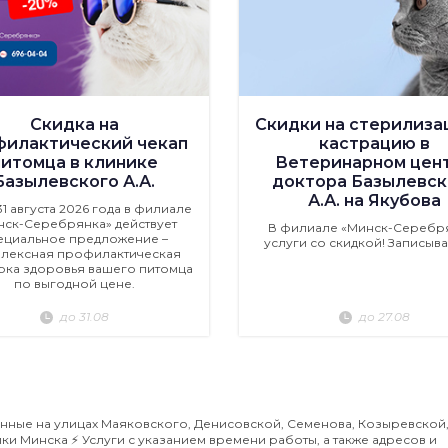
Скидка на
Скидки на стерилиза
филактический чекап
кастрацию в
питомца в клинике
Ветеринарном цен
Базылевского А.А.
доктора Базылевск
А.А. на Якубова
 31 августа 2026 года в филиале
нск-Серебрянка» действует
В филиале «Минск-Серебр
ециальное предложение –
услуги со скидкой! Записыва
лексная профилактическая
ка здоровья вашего питомца
по выгодной цене.
до 31.08
до 27.08
нные на улицах Маяковского, Денисовской, Семенова, Козыревской
ки Минска ⚡️ Услуги с указанием времени работы, а также адресов и