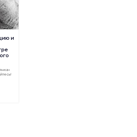
цию и
тре
ого
янка»
йтесь!
,