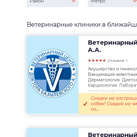
Район
Метро
Ветеринарные клиники в ближайши
Ветеринарный
А.А.
★★★★★
Отзывов: 1
Акушерство и гинекол
Вакцинация животных.
Дерматология. Диетол
Кардиология. Лаборат
резонансная томогра
терапия. Онкология. О
Скидки на кастрац
собак! Скидка на ч
по...
Ветеринарный