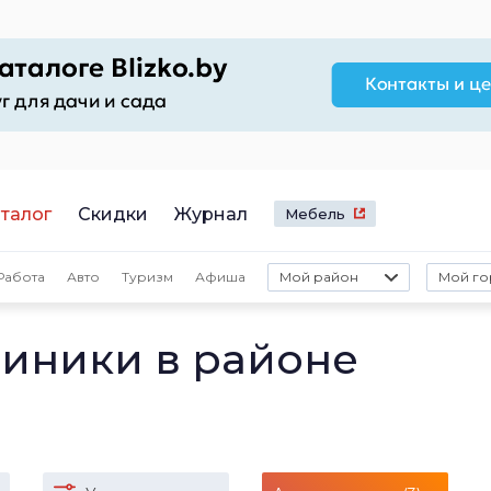
талог
Скидки
Журнал
Мебель
Работа
Авто
Туризм
Афиша
Мой район
Мой го
иники в районе