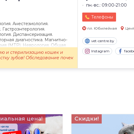
пн.-вс.: 09:00-21:00
Телефоны
огия. Анестезиология.
пл. Юбилейная
Цен
 Гастроэнтерология.
огия. Диспансеризация.
орная диагностика. Магнитно-
vet-centre.by
фия (МТР). Неврология. Общая
ртопедия...
Instagram
faceb
ию и стерилизацию кошек и
истку зубов! Обследование почек
иальная цена!
Скидки!