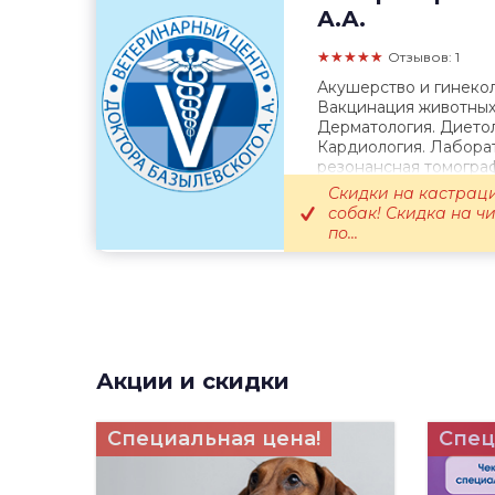
А.А.
★★★★★
Отзывов: 1
Акушерство и гинекол
Вакцинация животных.
Дерматология. Диетол
Кардиология. Лаборат
резонансная томогра
терапия. Онкология. О
Скидки на кастрац
собак! Скидка на ч
по...
Акции и скидки
Специальная цена!
Спец