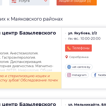
Услуга
Акции и скидки (3)
х к Маяковского районах
 центр
Базылевского
ул. Якубова, 2/2
пн.-вс.: 10:00-20:00
Телефоны
огия. Анестезиология.
Серебрянка
 Гастроэнтерология.
огия. Диспансеризация.
орная диагностика. Магнитно-
vet-centre.by
фия (МТР). Неврология. Общая
ртопедия...
Instagram
faceb
ию и стерилизацию кошек и
истку зубов! Обследование почек
 центр
Базылевского
ул. Мельникайте, 8