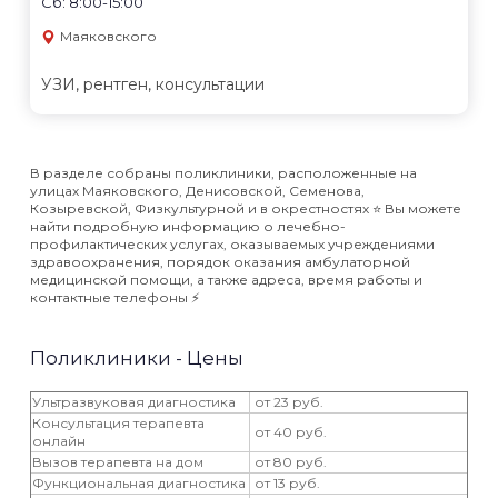
Сб: 8:00-15:00
Маяковского
УЗИ, рентген, консультации
В разделе собраны поликлиники, расположенные на
улицах Маяковского, Денисовской, Семенова,
Козыревской, Физкультурной и в окрестностях ⭐️ Вы можете
найти подробную информацию о лечебно-
профилактических услугах, оказываемых учреждениями
здравоохранения, порядок оказания амбулаторной
медицинской помощи, а также адреса, время работы и
контактные телефоны ⚡️
Поликлиники - Цены
Ультразвуковая диагностика
от 23 руб.
Консультация терапевта
от 40 руб.
онлайн
Вызов терапевта на дом
от 80 руб.
Функциональная диагностика
от 13 руб.