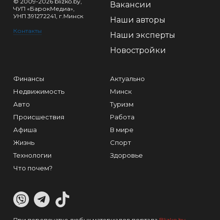
© 2009-2026 blizko.by,
Вакансии
ЧУП «БарокМедиа»,
УНП 391272241, г.Минск
Наши авторы
Контакты
Наши эксперты
Новостройки
Финансы
Актуально
Недвижимость
Минск
Авто
Туризм
Происшествия
Работа
Афиша
В мире
Жизнь
Спорт
Технологии
Здоровье
Что почем?
При перепечатке любых материалов портала
Blizko.by