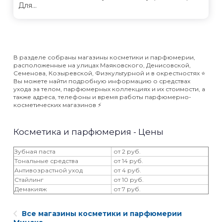
Для...
В разделе собраны магазины косметики и парфюмерии,
расположенные на улицах Маяковского, Денисовской,
Семенова, Козыревской, Физкультурной и в окрестностях ⭐️
Вы можете найти подробную информацию о средствах
ухода за телом, парфюмерных коллекциях и их стоимости, а
также адреса, телефоны и время работы парфюмерно-
косметических магазинов ⚡️
Косметика и парфюмерия - Цены
Зубная паста
от 2 руб.
Тональные средства
от 14 руб.
Антивозрастной уход
от 4 руб.
Стайлинг
от 10 руб.
Демакияж
от 7 руб.
Все магазины косметики и парфюмерии