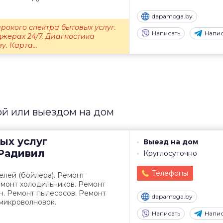
dapamoga.by
рокого спектра бытовых услуг.
Написать
Напис
жерах 24/7. Диагностика
. Карта...
ой или выездом на дом
ых услуг
Выезд на дом
Радивил
Круглосуточно
Телефоны
елей (бойлера). Ремонт
емонт холодильников. Ремонт
. Ремонт пылесосов. Ремонт
dapamoga.by
 микроволновок.
Написать
Напис