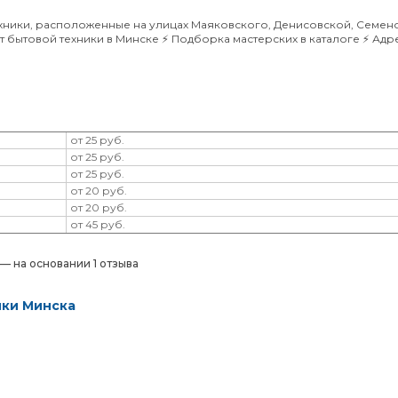
хники, расположенные на улицах Маяковского, Денисовской, Семено
 бытовой техники в Минске ⚡️ Подборка мастерских в каталоге ⚡️ Адр
от 25 руб.
от 25 руб.
от 25 руб.
от 20 руб.
от 20 руб.
от 45 руб.
) — на основании 1 отзыва
ики Минска