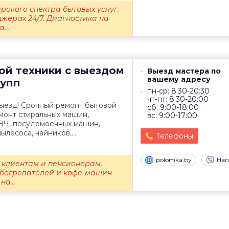
рокого спектра бытовых услуг.
жерах 24/7. Диагностика на
...
ой техники с выездом
Выезд мастера по
вашему адресу
упп
пн-ср: 8:30-20:30
чт-пт: 8:30-20:00
выезд! Срочный ремонт бытовой
сб: 9:00-18:00
монт стиральных машин,
вс: 9:00-17:00
СВЧ, посудомоечных машин,
ылесоса, чайников,...
Телефоны
polomka.by
Нап
 клиентам и пенсионерам.
обогревателей и кофе-машин
а...