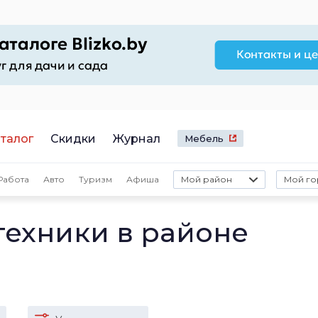
талог
Скидки
Журнал
Мебель
Работа
Авто
Туризм
Афиша
Мой район
Мой го
техники в районе