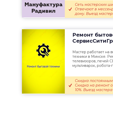
Сеть мастерских ши
Отвечают в мессенд
дому. Выезд мастера
Ремонт бытов
СервисСитиГр
Мастер работает на 
техники в Минске. Ре
телевизоров, печей 
мультиварок, робота-п
Скидка постоянным
Скидка на ремонт 
10%. Выезд мастера н