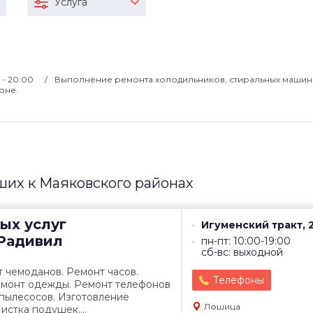
Услуга
0 - 20:00
Выполнение ремонта холодильников, стиральных машин
оне.
ших к Маяковского районах
ых услуг
Игуменский тракт, 
Радивил
пн-пт: 10:00-19:00
сб-вс: выходной
 чемоданов. Ремонт часов.
Телефоны
емонт одежды. Ремонт телефонов
пылесосов. Изготовление
Лошица
истка подушек....