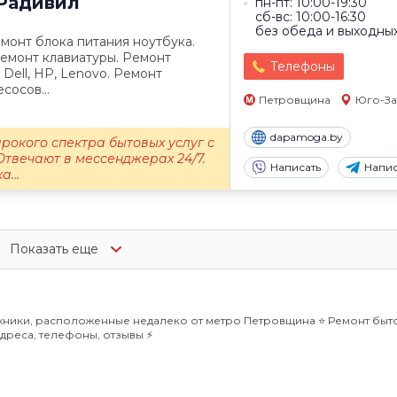
Радивил
пн-пт: 10:00-19:30
сб-вс: 10:00-16:30
без обеда и выходны
монт блока питания ноутбука.
емонт клавиатуры. Ремонт
Телефоны
 Dell, HP, Lenovo. Ремонт
сосов...
Петровщина
Юго-За
dapamoga.by
рокого спектра бытовых услуг с
Отвечают в мессенджерах 24/7.
Написать
Напис
...
Показать еще
хники, расположенные недалеко от метро Петровщина ⭐️ Ремонт быт
Адреса, телефоны, отзывы ⚡️