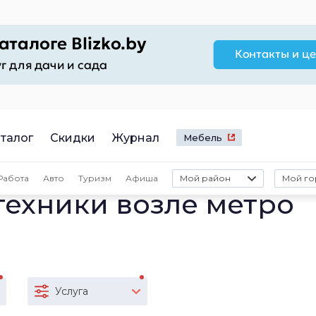
талог
Скидки
Журнал
Мебель
Работа
Авто
Туризм
Афиша
Мой район
Мой го
техники возле метро
Услуга