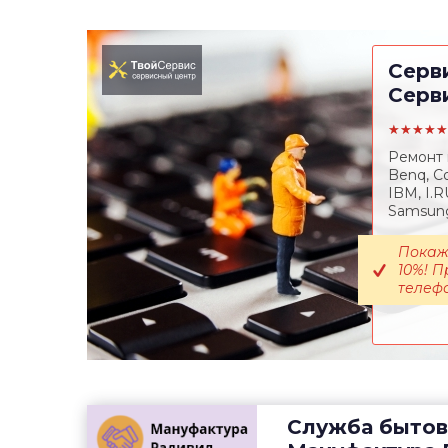
Серв
Серв
★★★★★
Ремонт н
Benq, Co
IBM, I.R
Samsung,
Покажи
10%! П
телефо
Служба бытов