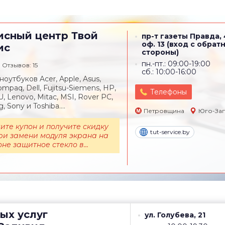
исный центр
Твой
пр-т газеты Правда, 
оф. 13 (вход с обрат
ис
стороны)
пн.-пт.: 09:00-19:00
Отзывов: 15
сб.: 10:00-16:00
оутбуков Acer, Apple, Asus,
mpaq, Dell, Fujitsu-Siemens, HP,
Телефоны
U, Lenovo, Mitac, MSI, Rover PC,
 Sony и Toshiba....
Петровщина
Юго-За
те купон и получите скидку
tut-service.by
ри замени модуля экрана на
не защитное стекло в...
ых услуг
ул. Голубева, 21