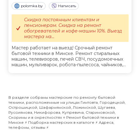
polomka.by
Написать
Скидка постоянным клиентам и
пенсионерам. Скидка на ремонт
обогревателей и кофе-машин 10%. Выезд
мастера на...
Мастер работает на выезд! Срочный ремонт
бытовой техники в Минске. Ремонт стиральных
машин, телевизоров, печей СВЧ, посудомоечных
машин, мультиварок, робота-пылесоса, чайников,...
В разделе собраны мастерские по ремонту бытовой
техники, расположенные на улицах Гинтовта, Городецкой,
Острошицкой, Шафарнянской, Ложинской, Шугаева,
Руссиянова, Никифорова, Купревича, Стариновской,
Скорины и в окрестностях ⭐️ Ремонт бытовой техники в
Минске ⚡️ Подборка мастерских в каталоге ⚡️ Адреса,
телефоны, отзывы ⚡️