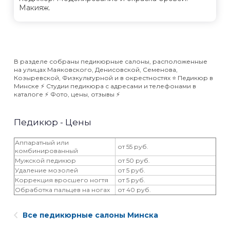
Макияж.
В разделе собраны педикюрные салоны, расположенные
на улицах Маяковского, Денисовской, Семенова,
Козыревской, Физкультурной и в окрестностях ⭐️ Педикюр в
Минске ⚡️ Студии педикюра с адресами и телефонами в
каталоге ⚡️ Фото, цены, отзывы ⚡️
Педикюр - Цены
Аппаратный или
от 55 руб.
комбинированный
Мужской педикюр
от 50 руб.
Удаление мозолей
от 5 руб.
Коррекция вросшего ногтя
от 5 руб.
Обработка пальцев на ногах
от 40 руб.
Все педикюрные салоны Минска