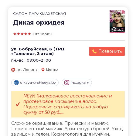
САЛОН-ПАРИКМАХЕРСКАЯ
Дикая орхидея
★★★★★
Отзывов: 1
ул. Бобруйская, 6 (ТРЦ
Позвонить
«Галилео», 3 этаж)
пн.-вс.: 09:00–21:00
пл. Ленина
Центр
dikaya-orchideya.by
Instagram
NEW! Гиалуроновое восстановление и
протеиновое насыщение волос.
Подарочные сертификаты на любую
сумму от 50 руб.,...
Сложное окрашивание. Прически и макияж.
Перманентный макияж. Архитектура бровей. Уход
за лицом и телом. Косметология для мужчин.