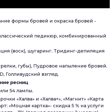
ание формы бровей и окраска бровей -
классический педикюр, комбинированный
ция (воск), шугаринг. Тридинг-депиляция
трелки, губы), Пудровое напыление бровей.
3D, Голливудский взгляд.
ние ресниц
или 54 лампы.
чки «Халва» и «Халва+», «Магнит» «Карта
т: «Моцная картка»- скидка 5 % на услуги