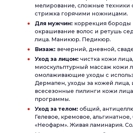
мелирование, сложные техники 
стрижка горячими ножницами.
Для мужчин:
коррекция бороды и
окрашивание волос и ретушь седы
лица. Маникюр. Педикюр.
Визаж:
вечерний, дневной, свад
Уход за лицом:
чистка кожи лица
миоскульптурный массаж кожи л
омолаживающие уходы с использ
Дермапен, уходы за кожей лица, 
всесезонные пилинги кожи лица
программы.
Уход за телом:
общий, антицеллю
Гелевое, кремовое, альгинатное
«Неофарм». Живая ламинария. Со