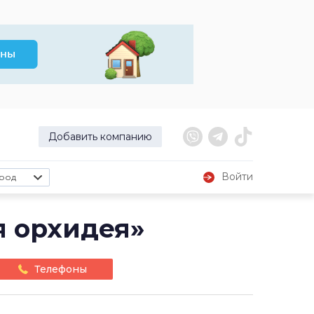
Добавить компанию
Войти
род
я орхидея»
Телефоны