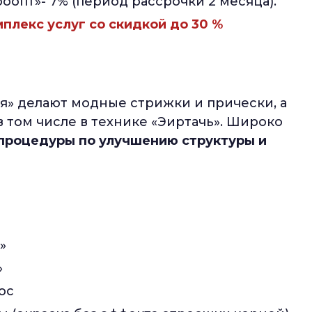
роопт»- 7% (период рассрочки 2 месяца).
плекс услуг со скидкой до 30 %
я» делают модные стрижки и прически, а
 том числе в технике «Эиртачь». Широко
процедуры по улучшению структуры и
»
»
ос