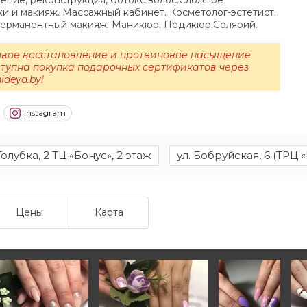
ение, реконструкция, ботокс волос.Сложное
и и макияж. Массажный кабинет. Косметолог-эстетист.
Перманентный макияж. Маникюр. Педикюр.Солярий.
овое восстановление и протеиновое насыщение
ступна покупка подарочных сертификатов через
ideya.by!
Instagram
 Голубка, 2 ТЦ «Бонус», 2 этаж
ул. Бобруйская, 6 (ТРЦ «
Цены
Карта