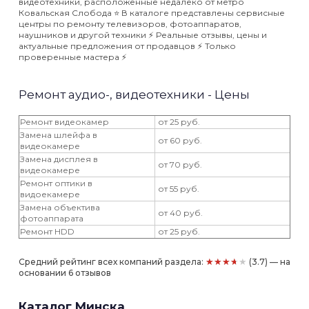
видеотехники, расположенные недалеко от метро
Ковальская Слобода ⭐️ В каталоге представлены сервисные
центры по ремонту телевизоров, фотоаппаратов,
наушников и другой техники ⚡️ Реальные отзывы, цены и
актуальные предложения от продавцов ⚡️ Только
проверенные мастера ⚡️
Ремонт аудио-, видеотехники - Цены
Ремонт видеокамер
от 25 руб.
Замена шлейфа в
от 60 руб.
видеокамере
Замена дисплея в
от 70 руб.
видеокамере
Ремонт оптики в
от 55 руб.
видоекамере
Замена объектива
от 40 руб.
фотоаппарата
Ремонт HDD
от 25 руб.
★★★★★
Средний рейтинг всех компаний раздела:
(3.7) — на
основании 6 отзывов
Каталог Минска