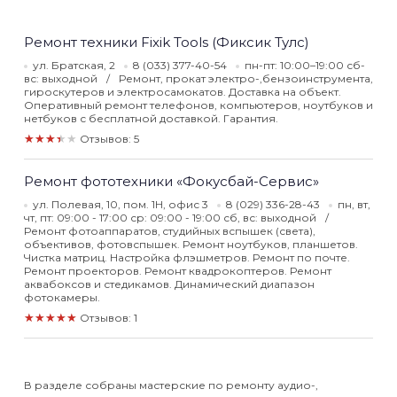
Ремонт техники Fixik Tools (Фиксик Тулс)
ул. Братская, 2
8 (033) 377-40-54
пн-пт: 10:00–19:00 сб-
вс: выходной
Ремонт, прокат электро-,бензоинструмента,
гироскутеров и электросамокатов. Доставка на объект.
Оперативный ремонт телефонов, компьютеров, ноутбуков и
нетбуков с бесплатной доставкой. Гарантия.
★★★★★
Отзывов: 5
Ремонт фототехники «Фокусбай-Сервис»
ул. Полевая, 10, пом. 1Н, офис 3
8 (029) 336-28-43
пн, вт,
чт, пт: 09:00 - 17:00 ср: 09:00 - 19:00 сб, вс: выходной
Ремонт фотоаппаратов, cтудийных вспышек (света),
объективов, фотовспышек. Ремонт ноутбуков, планшетов.
Чистка матриц. Настройка флэшметров. Ремонт по почте.
Ремонт проекторов. Ремонт квадрокоптеров. Ремонт
аквабоксов и стедикамов. Динамический диапазон
фотокамеры.
★★★★★
Отзывов: 1
В разделе собраны мастерские по ремонту аудио-,