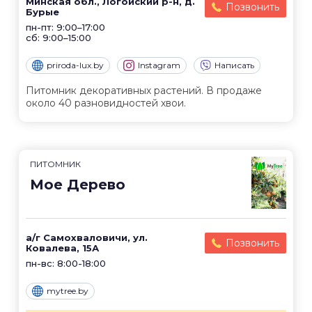
Минская обл., Логойский р-н, д.
Позвонить
Бурые
пн-пт: 9:00–17:00
сб: 9:00–15:00
priroda-lux.by
Instagram
Написать
Питомник декоративных растений. В продаже
около 40 разновидностей хвои.
ПИТОМНИК
Мое Дерево
а/г Самохваловичи, ул.
Позвонить
Ковалева, 15А
пн-вс: 8:00-18:00
mytree.by