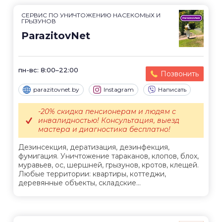
СЕРВИС ПО УНИЧТОЖЕНИЮ НАСЕКОМЫХ И
ГРЫЗУНОВ
ParazitovNet
пн-вс: 8:00–22:00
Позвонить
parazitovnet.by
Instagram
Написать
-20% скидка пенсионерам и людям с
инвалидностью! Консультация, выезд
мастера и диагностика бесплатно!
Дезинсекция, дератизация, дезинфекция,
фумигация. Уничтожение тараканов, клопов, блох,
муравьев, ос, шершней, грызунов, кротов, клещей.
Любые территории: квартиры, коттеджи,
деревянные объекты, складские...