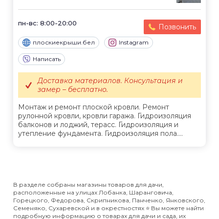
пн-вс: 8:00-20:00
Позвонить
плоскиекрыши.бел
Instagram
Написать
Доставка материалов. Консультация и
замер – бесплатно.
Монтаж и ремонт плоской кровли. Ремонт
рулонной кровли, кровли гаража. Гидроизоляция
балконов и лоджий, терасс. Гидроизоляция и
утепление фундамента. Гидроизоляция пола....
В разделе собраны магазины товаров для дачи,
расположенные на улицах Лобанка, Шаранговича,
Горецкого, Федорова, Скрипникова, Панченко, Янковского,
Семеняко, Сухаревской и в окрестностях ⭐️ Вы можете найти
подробную информацию о товарах для дачи и сада, их