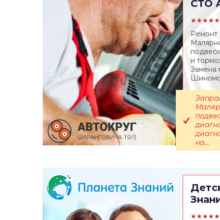
СТО
А
★★★★★
Ремонт 
Малярно
подвеск
и тормо
Замена 
Шиномон
Запра
Маляр
подвес
диагн
диагн
на...
Детс
Знан
★★★★★