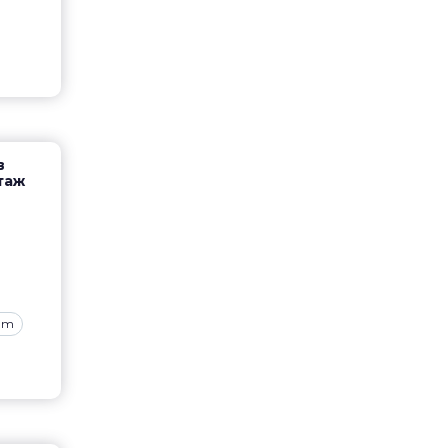
в
таж
ram