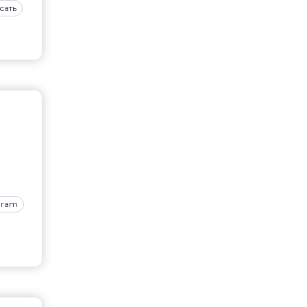
сать
gram