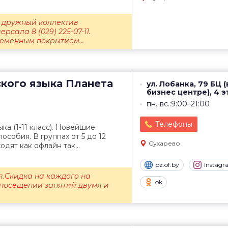
 дружный коллектив
рсала 8 (029) 225-07-11.
еменным покрытием...
кого языка
Планета
ул. Лобанка, 79 БЦ (
бизнес центре), 4 э
пн.-вс.:9:00–21:00
Телефоны
ка (1-11 класс). Новейшие
особия. В группах от 5 до 12
Сухарево
одят как офлайн так...
pz.of.by
Instag
я.Скидка на каждого на
ok
 посещении занятий двумя и