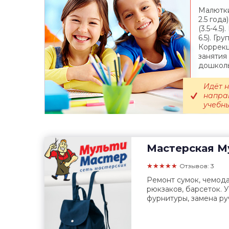
Малютки 
2.5 года
(3.5-4.5)
6.5). Гр
Коррек
занятия
дошкольн
Идёт н
напра
учебны
Мастерская
Му
★★★★★
Отзывов: 3
Ремонт сумок, чемода
рюкзаков, барсеток. 
фурнитуры, замена ру