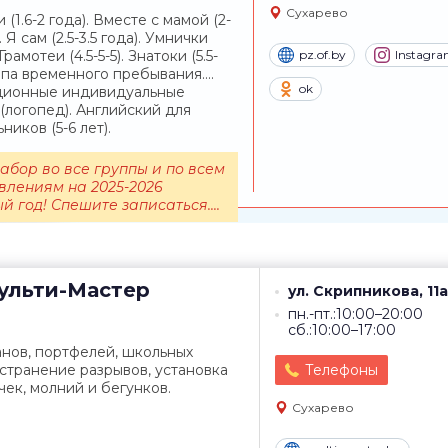
Сухарево
(1.6-2 года). Вместе с мамой (2-
). Я сам (2.5-3.5 года). Умнички
. Грамотеи (4.5-5-5). Знатоки (5.5-
pz.of.by
Instagr
уппа временного пребывания....
ok
ционные индивидуальные
 (логопед). Английский для
иков (5-6 лет).
абор во все группы и по всем
влениям на 2025-2026
й год! Спешите записаться....
льти-Мастер
ул. Скрипникова, 11а
пн.-пт.:10:00–20:00
сб.:10:00–17:00
нов, портфелей, школьных
Устранение разрывов, установка
Телефоны
чек, молний и бегунков.
Сухарево