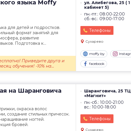
кого языка
Moffy
ул. Алибегова, 25 ( 1
кабинет 5)
пн.-пт.: 08:00-22:00
сб.-вс.: 09:00-17:00
ыка для детей и подростков.
Телефоны
ильный формат занятий для
мосфера, развитие
Сухарево
ыков. Подготовка к...
moffy.by
Instag
есплатно! Приведите друга и
facebook
есяц обучения! -10% на...
ая на Шаранговича
Шаранговича, 25 ТЦ
«Магнит»
пн.-сб.: 10:00-21:00
вс.: 10:00-18:00
рижки, окраска волос
и, создание стильных причесок.
Телефоны
наращивание ногтей.
кция бровей.
Сухарево