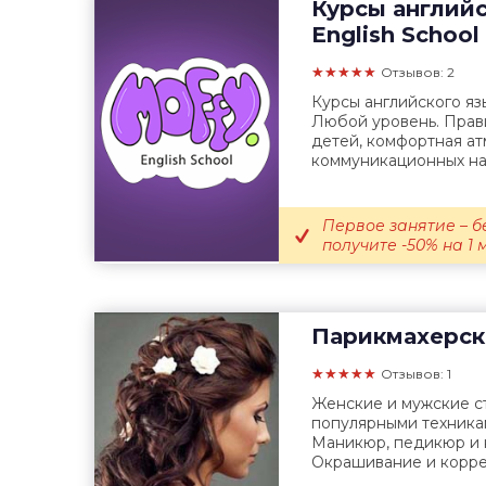
Курсы английс
English School
★★★★★
Отзывов: 2
Курсы английского яз
Любой уровень. Прав
детей, комфортная ат
коммуникационных нав
Первое занятие – б
получите -50% на 1 м
Парикмахерск
★★★★★
Отзывов: 1
Женские и мужские ст
популярными техникам
Маникюр, педикюр и 
Окрашивание и корре