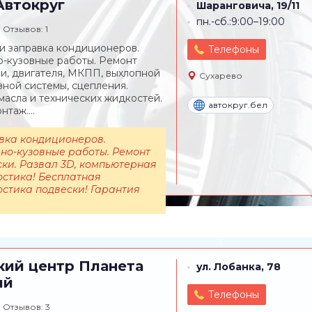
втокруг
Шаранговича, 19/11
пн.-сб.:9:00–19:00
Отзывов: 1
и заправка кондиционеров.
Телефоны
-кузовные работы. Ремонт
и, двигателя, МКПП, выхлопной
Сухарево
зной системы, сцепления.
масла и технических жидкостей.
автокруг.бел
таж....
вка кондиционеров.
но-кузовные работы. Ремонт
ки. Развал 3D, компьютерная
остика! Бесплатная
остика подвески! Гарантия
кий центр
Планета
ул. Лобанка, 78
ий
Телефоны
Отзывов: 3