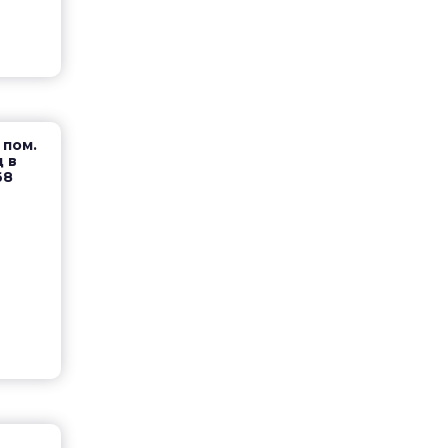
 пом.
д в
68