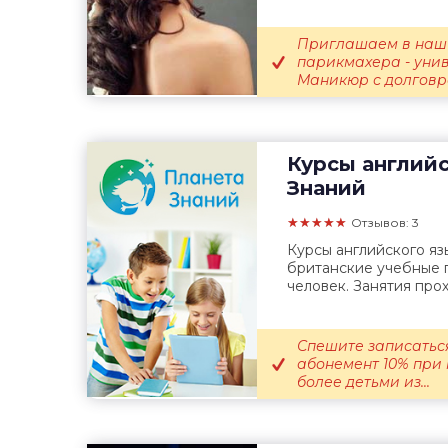
Приглашаем в наш
парикмахера - униве
Маникюр с долговр
Курсы английс
Знаний
★★★★★
Отзывов: 3
Курсы английского язы
британские учебные п
человек. Занятия прох
Спешите записатьс
абонемент 10% при
более детьми из...