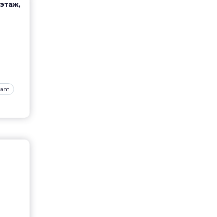
 этаж,
ram