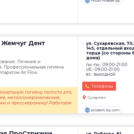
multi-master.by
Жемчуг Дент
ул. Сухаревская, 70,
145, отдельный вхо
торце (со стороны 
дома)
вание. Лечение и
пн.-пн.: 09:00-21:00
в. Профессиональная гигиена
сб.: 09:00-21:00
ппаратом Air Flow.
вс.: выходной
Телефоны
ональную гигиену полости рта,
ие, металлокерамические,
Сухарево
ки и пресскерамику! Работаем
prodent-by.com
ая
ПроСтрижки
ул. Лобанка, 81