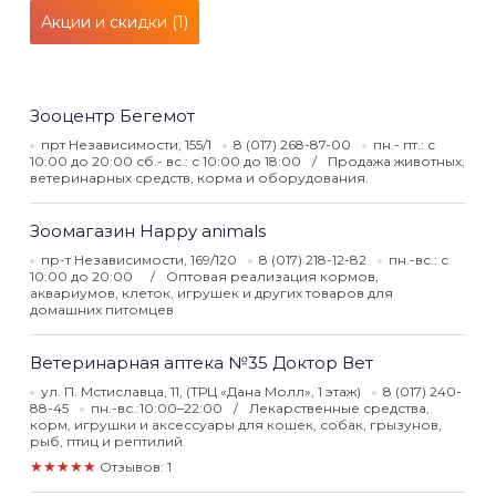
Акции и скидки (1)
Зооцентр Бегемот
прт Независимости, 155/1
8 (017) 268-87-00
пн.- пт.: с
10:00 до 20:00 сб.- вс.: с 10:00 до 18:00
Продажа животных,
ветеринарных средств, корма и оборудования.
Зоомагазин Happy animals
пр-т Независимости, 169/120
8 (017) 218-12-82
пн.-вс.: с
10:00 до 20:00
Оптовая реализация кормов,
аквариумов, клеток, игрушек и других товаров для
домашних питомцев
Ветеринарная аптека №35 Доктор Вет
ул. П. Мстиславца, 11, (ТРЦ «Дана Молл», 1 этаж)
8 (017) 240-
88-45
пн.-вс.:10:00–22:00
Лекарственные средства,
корм, игрушки и аксессуары для кошек, собак, грызунов,
рыб, птиц и рептилий.
★★★★★
Отзывов: 1