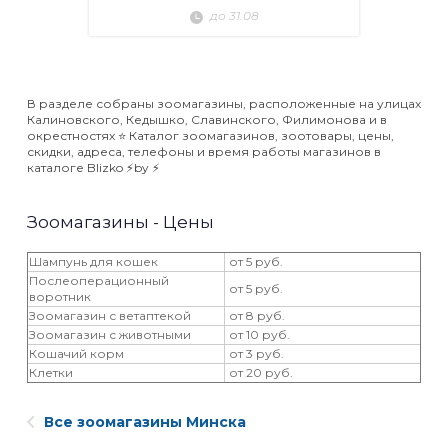
до 31.08
В разделе собраны зоомагазины, расположенные на улицах
Калиновского, Кедышко, Славинского, Филимонова и в
окрестностях ⭐️ Каталог зоомагазинов, зоотовары, цены,
скидки, адреса, телефоны и время работы магазинов в
каталоге Blizko ⚡️by ⚡️
Зоомагазины - Цены
Шампунь для кошек
от 5 руб.
Послеоперационный
от 5 руб.
воротник
Зоомагазин с ветаптекой
от 8 руб.
Зоомагазин с животными
от 10 руб.
Кошачий корм
от 3 руб.
Клетки
от 20 руб.
Все зоомагазины Минска