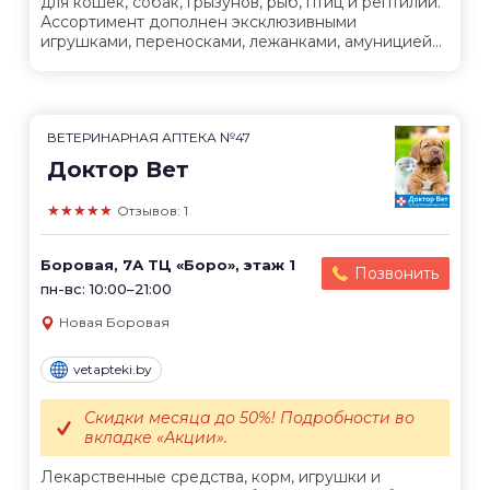
для кошек, собак, грызунов, рыб, птиц и рептилий.
Ассортимент дополнен эксклюзивными
игрушками, переносками, лежанками, амуницией...
ВЕТЕРИНАРНАЯ АПТЕКА №47
Доктор Вет
★★★★★
Отзывов: 1
Боровая, 7А ТЦ «Боро», этаж 1
Позвонить
пн-вс: 10:00–21:00
Новая Боровая
vetapteki.by
Скидки месяца до 50%! Подробности во
вкладке «Акции».
Лекарственные средства, корм, игрушки и