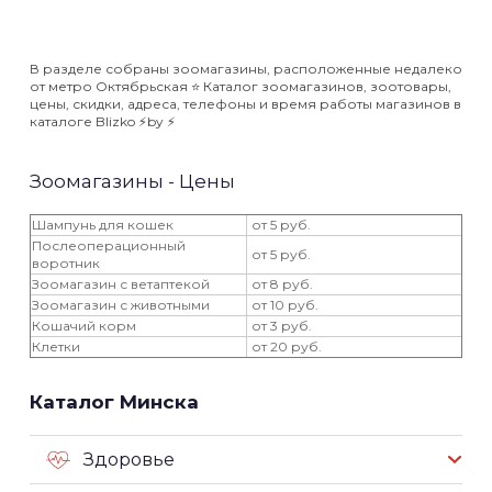
В разделе собраны зоомагазины, расположенные недалеко
от метро Октябрьская ⭐️ Каталог зоомагазинов, зоотовары,
цены, скидки, адреса, телефоны и время работы магазинов в
каталоге Blizko ⚡️by ⚡️
Зоомагазины - Цены
Шампунь для кошек
от 5 руб.
Послеоперационный
от 5 руб.
воротник
Зоомагазин с ветаптекой
от 8 руб.
Зоомагазин с животными
от 10 руб.
Кошачий корм
от 3 руб.
Клетки
от 20 руб.
Каталог Минска
Здоровье