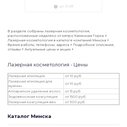
до 31.08
В разделе собраны лазерная косметология,
расположенные недалеко от метро Каменная Горка ⭐️
Лазерная косметология в каталоге компаний Минска ⚡️
Время работы, телефоны, адреса ⚡️ Подробное описание,
отзывы ⚡️ Актуальные цены и акции ⚡️
Лазерная косметология - Цены
Лазерная эпиляция
от 10 руб.
Лазерная эпиляция для
от 10 руб.
мужчин
Аппаратное удаление волос
от 15 руб.
Эндовенозная коагуляция
от 1500 руб.
Лазерная коагуляция вен
от 300 руб.
Каталог Минска