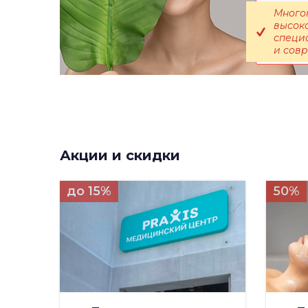
Много
высок
специ
и сов
Акции и скидки
до 15%
50%