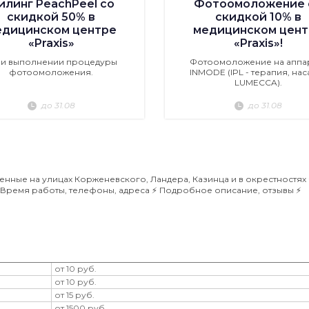
илинг PeachPeel со
Фотоомоложение 
скидкой 50% в
скидкой 10% в
едицинском центре
медицинском цент
«Praxis»
«Praxis»!
ри выполнении процедуры
Фотоомоложение на аппа
фотоомоложения.
INMODE (IPL - терапия, нас
LUMECCA).
до 31.08
до 31.08
ные на улицах Корженевского, Ландера, Казинца и в окрестностях ⭐
Время работы, телефоны, адреса ⚡️ Подробное описание, отзывы ⚡️
от 10 руб.
от 10 руб.
от 15 руб.
от 1500 руб.