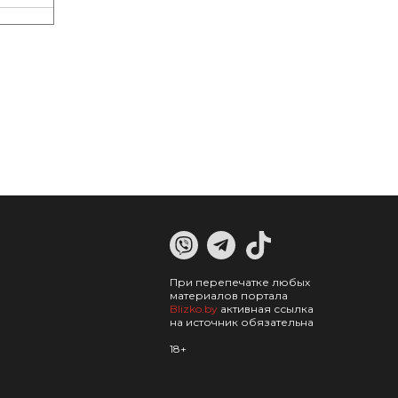
При перепечатке любых
материалов портала
Blizko.by
активная ссылка
на источник обязательна
18+