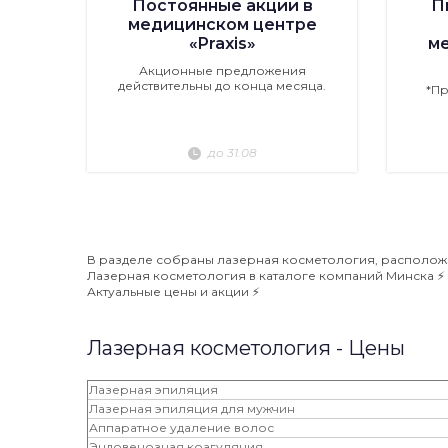
Постоянные акции в
П
медицинском центре
«Praxis»
м
Акционные предложения
действительны до конца месяца.
*П
до 31.08
В разделе собраны лазерная косметология, расположен
Лазерная косметология в каталоге компаний Минска ⚡️ 
Актуальные цены и акции ⚡️
Лазерная косметология - Цены
Лазерная эпиляция
Лазерная эпиляция для мужчин
Аппаратное удаление волос
Эндовенозная коагуляция