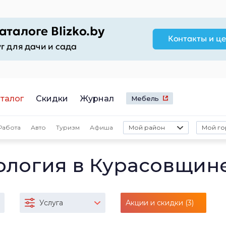
талог
Скидки
Журнал
Мебель
Работа
Авто
Туризм
Афиша
Мой район
Мой го
ология в Курасовщин
Услуга
Акции и скидки (3)