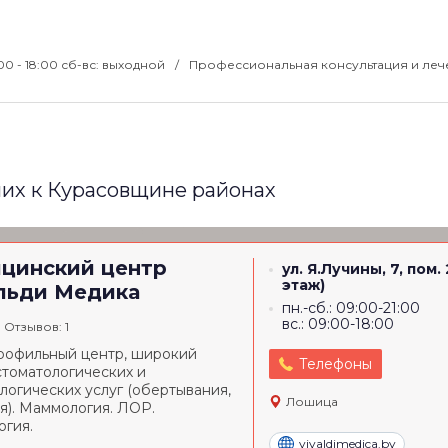
:00 - 18:00 сб-вс: выходной
Профессиональная консультация и ле
их к Курасовщине районах
цинский центр
ул. Я.Лучины, 7, пом. 
этаж)
льди Медика
пн.-сб.: 09:00-21:00
вс.: 09:00-18:00
Отзывов: 1
офильный центр, широкий
Телефоны
стоматологических и
логических услуг (обертывания,
Лошица
я). Маммология. ЛОР.
огия.
vivaldimedica.by