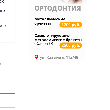
со
ре
рате
адка
️