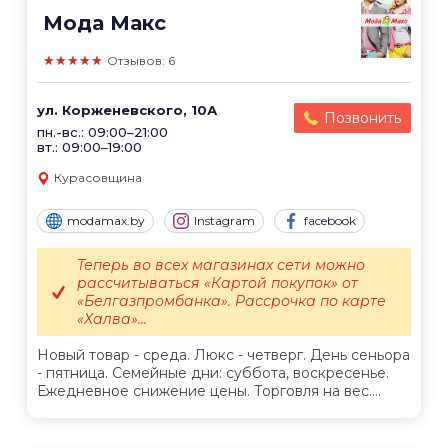
Мода Макс
★★★★★
Отзывов: 6
ул. Корженевского, 10А
Позвонить
пн.-вс.: 09:00–21:00
вт.: 09:00–19:00
Курасовщина
modamax.by
Instagram
facebook
Теперь во всех магазинах сети можно
рассчитываться «Картой покупок» от
«Белгазпромбанка». Рассрочка по карте
«Халва»...
Новый товар - среда. Люкс - четверг. День сеньора
- пятница. Семейные дни: суббота, воскресенье.
Ежедневное снижение цены. Торговля на вес....