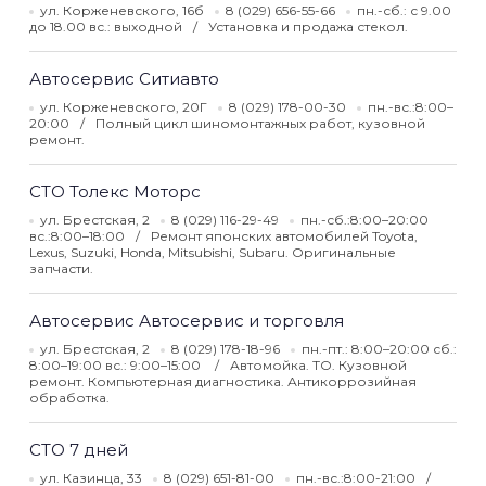
ул. Корженевского, 16б
8 (029) 656-55-66
пн.-сб.: с 9.00
до 18.00 вс.: выходной
Установка и продажа стекол.
Автосервис Ситиавто
ул. Корженевского, 20Г
8 (029) 178-00-30
пн.-вс.:8:00–
20:00
Полный цикл шиномонтажных работ, кузовной
ремонт.
СТО Толекс Моторс
ул. Брестская, 2
8 (029) 116-29-49
пн.-сб.:8:00–20:00
вс.:8:00–18:00
Ремонт японских автомобилей Toyota,
Lexus, Suzuki, Honda, Mitsubishi, Subaru. Оригинальные
запчасти.
Автосервис Автосервис и торговля
ул. Брестская, 2
8 (029) 178-18-96
пн.-пт.: 8:00–20:00 сб.:
8:00–19:00 вс.: 9:00–15:00
Автомойка. ТО. Кузовной
ремонт. Компьютерная диагностика. Антикоррозийная
обработка.
СТО 7 дней
ул. Казинца, 33
8 (029) 651-81-00
пн.-вс.:8:00-21:00