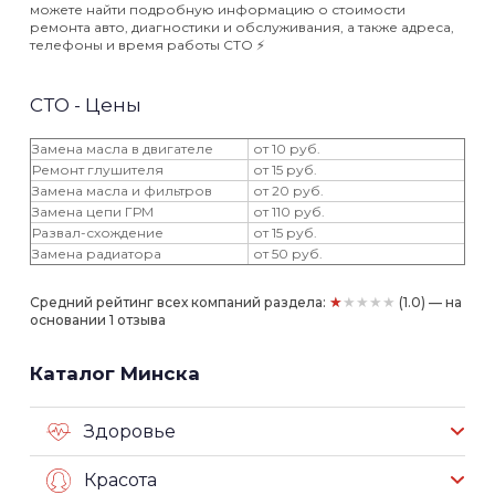
можете найти подробную информацию о стоимости
ремонта авто, диагностики и обслуживания, а также адреса,
телефоны и время работы СТО ⚡️
СТО - Цены
Замена масла в двигателе
от 10 руб.
Ремонт глушителя
от 15 руб.
Замена масла и фильтров
от 20 руб.
Замена цепи ГРМ
от 110 руб.
Развал-схождение
от 15 руб.
Замена радиатора
от 50 руб.
★★★★★
Средний рейтинг всех компаний раздела:
(1.0) — на
основании 1 отзыва
Каталог Минска
Здоровье
Красота