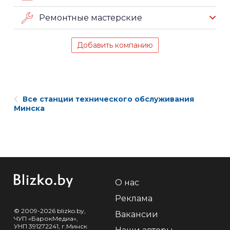
Ремонтные мастерские
Добавить компанию
Все станции технического обслуживания
Минска
О нас
Реклама
© 2009-2026 blizko.by,
Вакансии
ЧУП «БарокМедиа»,
УНП 391272241, г.Минск