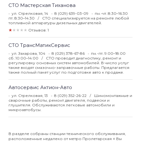
СТО Мастерская Тиханова
ул. Стрелковая, 14
8 (029) 639-03-09
пн.-чт.:8:30–16:30
пт.:8:30–14:30
СТО специализируется на ремонте любой
топливной аппаратуры дизельных двигателей.
★★★★★
Отзывов: 1
СТО ТрансМатикСервис
ул. Захарова, 104
8 (029) 378-67-86
пн.-пт.:9:00–18:00
сб.:10:00–14:00
СТО проводит диагностику, ремонт и
регулировку основных систем автомобилей. В число услуг
также входят смазочно-заправочные работы. Предлагается
также полный пакет услуг по подготовке авто к продаже.
Автосервис Актион-Авто
ул. Стрелковая, 13
8 (029) 352-26-22
Шиномонтажные и
сварочные работы, ремонт двигателя, подвески и
глушителя. Обслуживаются легковые автомобили и
микроавтобусы.
В разделе собраны станции технического обслуживания,
расположенные недалеко от метро Пролетарская ⭐️ Вы