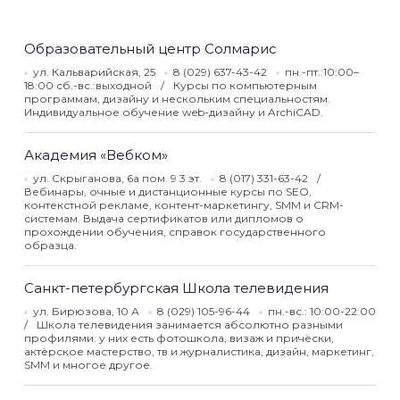
Образовательный центр Солмарис
ул. Кальварийская, 25
8 (029) 637-43-42
пн.-пт.:10:00–
18:00 сб.-вс.:выходной
Курсы по компьютерным
программам, дизайну и нескольким специальностям.
Индивидуальное обучение web-дизайну и ArchiCAD.
Академия «Вебком»
ул. Скрыганова, 6а пом. 9 3 эт.
8 (017) 331-63-42
Вебинары, очные и дистанционные курсы по SEO,
контекстной рекламе, контент-маркетингу, SMM и CRM-
системам. Выдача сертификатов или дипломов о
прохождении обучения, справок государственного
образца.
Санкт-петербургская Школа телевидения
ул. Бирюзова, 10 А
8 (029) 105-96-44
пн.-вс.: 10:00-22:00
Школа телевидения занимается абсолютно разными
профилями: у них есть фотошкола, визаж и причёски,
актёрское мастерство, тв и журналистика, дизайн, маркетинг,
SMM и многое другое.