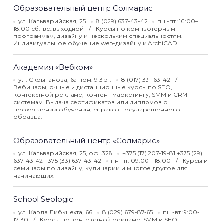
Образовательный центр Солмарис
ул. Кальварийская, 25
8 (029) 637-43-42
пн.-пт.:10:00–
18:00 сб.-вс.:выходной
Курсы по компьютерным
программам, дизайну и нескольким специальностям.
Индивидуальное обучение web-дизайну и ArchiCAD.
Академия «Вебком»
ул. Скрыганова, 6а пом. 9 3 эт.
8 (017) 331-63-42
Вебинары, очные и дистанционные курсы по SEO,
контекстной рекламе, контент-маркетингу, SMM и CRM-
системам. Выдача сертификатов или дипломов о
прохождении обучения, справок государственного
образца.
Образовательный центр «Солмарис»
ул. Кальварийская, 25, оф. 328
+375 (17) 207-19-81 +375 (29)
637-43-42 +375 (33) 637-43-42
пн-пт: 09:00 - 18:00
Курсы и
семинары по дизайну, кулинарии и многое другое для
начинающих.
School Seologic
ул. Карла Либкнехта, 66
8 (029) 679-87-65
пн.-вт.:9:00-
17:30
Курсы по контекстной рекламе, SMM и SEO-