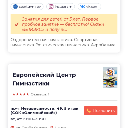
sportgym.by
Instagram
vk.com
Занятия для детей от 3 лет. Первое
пробное занятие — бесплатно! Скажи
«БЛИЗКО» и получи...
Оздоровительная гимнастика. Спортивная
гимнастика. Эстетическая гимнастика. Акробатика.
Европейский Центр
Гимнастики
★★★★★
Отзывов: 1
пр-т Независимости, 49, 5 этаж
Позвонить
(СОК «Олимпийский»)
вт, чт: 19:00–20:30
пл. Якуба Коласа
Центр