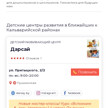
для дошкольников и школьников. Гимнастика для будущих
мам.
Детские центры развития в ближайших к
Кальварийской районах
ДЕТСКИЙ РАЗВИВАЮЩИЙ ЦЕНТР
Дарсай
★★★★★
Отзывов: 1
ул. Притыцкого, 2/2
Позвонить
пн.-вс.:9:00–20:00
Пушкинская
darsay.by
Instagram
facebook
Новые мастер-классы! Курс «Вспомним