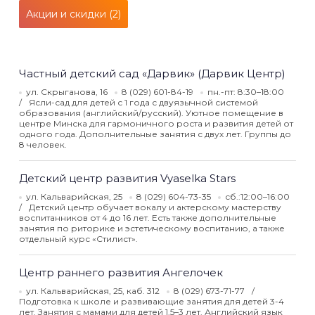
Акции и скидки (2)
Частный детский сад «Дарвик» (Дарвик Центр)
ул. Скрыганова, 16
8 (029) 601-84-19
пн.-пт: 8:30–18:00
Ясли-сад для детей с 1 года с двуязычной системой
образования (английский/русский). Уютное помещение в
центре Минска для гармоничного роста и развития детей от
одного года. Дополнительные занятия с двух лет. Группы до
8 человек.
Детский центр развития Vyaselka Stars
ул. Кальварийская, 25
8 (029) 604-73-35
сб.:12:00–16:00
Детский центр обучает вокалу и актерскому мастерству
воспитанников от 4 до 16 лет. Есть также дополнительные
занятия по риторике и эстетическому воспитанию, а также
отдельный курс «Стилист».
Центр раннего развития Ангелочек
ул. Кальварийская, 25, каб. 312
8 (029) 673-71-77
Подготовка к школе и развивающие занятия для детей 3-4
лет. Занятия с мамами для детей 1.5–3 лет. Английский язык