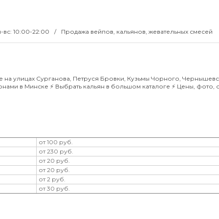
-вс: 10:00-22:00
Продажа вейпов, кальянов, жевательных смесей
 на улицах Сурганова, Петруся Бровки, Кузьмы Чорного, Чернышевс
нами в Минске ⚡️ Выбрать кальян в большом каталоге ⚡️ Цены, фото, 
от 100 руб.
от 230 руб.
от 20 руб.
от 20 руб.
от 2 руб.
от 30 руб.