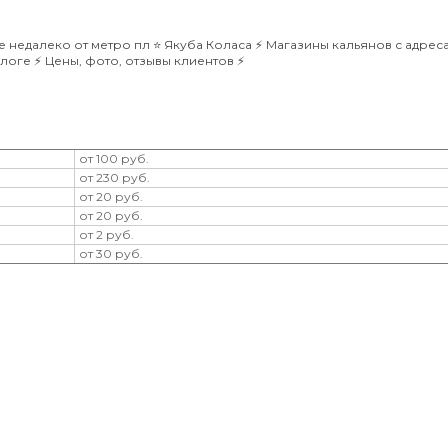
едалеко от метро пл ⭐️ Якуба Коласа ⚡️ Магазины кальянов с адрес
оге ⚡️ Цены, фото, отзывы клиентов ⚡️
от 100 руб.
от 230 руб.
от 20 руб.
от 20 руб.
от 2 руб.
от 30 руб.