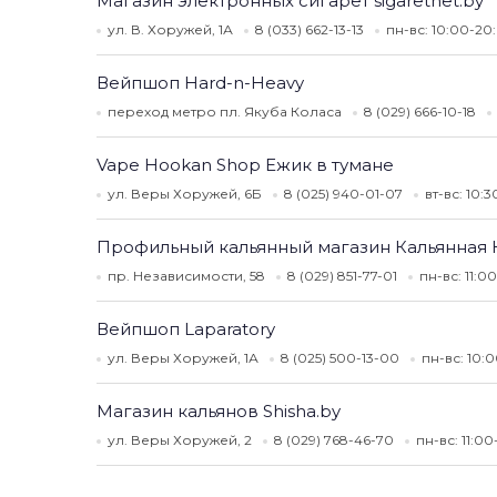
Магазин электронных сигарет sigaretnet.by
ул. В. Хоружей, 1А
8 (033) 662-13-13
пн-вс: 10:00-20
Вейпшоп Hard-n-Heavy
переход метро пл. Якуба Коласа
8 (029) 666-10-18
Vape Hookan Shop Ежик в тумане
ул. Веры Хоружей, 6Б
8 (025) 940-01-07
вт-вс: 10:
Профильный кальянный магазин Кальянная 
пр. Независимости, 58
8 (029) 851-77-01
пн-вс: 11:
Вейпшоп Laparatory
ул. Веры Хоружей, 1А
8 (025) 500-13-00
пн-вс: 10:
Магазин кальянов Shisha.by
ул. Веры Хоружей, 2
8 (029) 768-46-70
пн-вс: 11:0