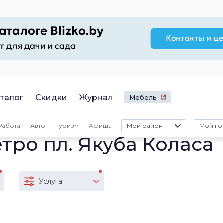
талог
Скидки
Журнал
Мебель
Работа
Авто
Туризм
Афиша
Мой район
Мой го
тро пл. Якуба Коласа
Услуга