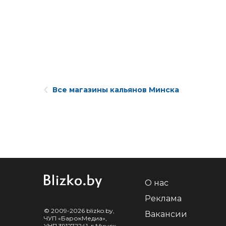
Все магазины кальянов Минска
О нас
Реклама
© 2009-2026 blizko.by,
Вакансии
ЧУП «БарокМедиа»,
УНП 391272241, г.Минск