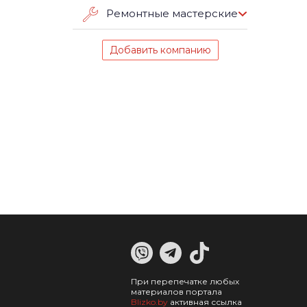
Ремонтные мастерские
Добавить компанию
При перепечатке любых
материалов портала
Blizko.by
активная ссылка