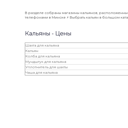
В разделе собраны магазины кальянов, расположенные н
телефонами в Минске ⚡️ Выбрать кальян в большом катал
Кальяны - Цены
Шахта для кальяна
Кальян
Колба для кальяна
Мундштук для кальяна
Уплотнитель для шахты
Чаша для кальяна