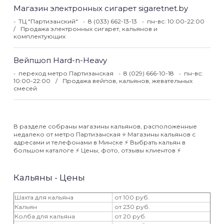
Магазин электронных сигарет sigaretnet.by
ТЦ "Партизанский"
8 (033) 662-13-13
пн-вс: 10:00-22:00
Продажа электронных сигарет, кальянов и
комплектующих
Вейпшоп Hard-n-Heavy
переход метро Партизанская
8 (029) 666-10-18
пн-вс:
10:00-22:00
Продажа вейпов, кальянов, жевательных
смесей
В разделе собраны магазины кальянов, расположенные
недалеко от метро Партизанская ⭐️ Магазины кальянов с
адресами и телефонами в Минске ⚡️ Выбрать кальян в
большом каталоге ⚡️ Цены, фото, отзывы клиентов ⚡️
Кальяны - Цены
Шахта для кальяна
от 100 руб.
Кальян
от 230 руб.
Колба для кальяна
от 20 руб.