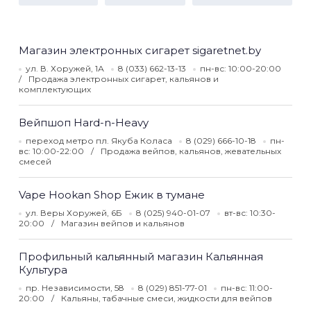
Магазин электронных сигарет sigaretnet.by
ул. В. Хоружей, 1А
8 (033) 662-13-13
пн-вс: 10:00-20:00
Продажа электронных сигарет, кальянов и
комплектующих
Вейпшоп Hard-n-Heavy
переход метро пл. Якуба Коласа
8 (029) 666-10-18
пн-
вс: 10:00-22:00
Продажа вейпов, кальянов, жевательных
смесей
Vape Hookan Shop Ежик в тумане
ул. Веры Хоружей, 6Б
8 (025) 940-01-07
вт-вс: 10:30-
20:00
Магазин вейпов и кальянов
Профильный кальянный магазин Кальянная
Культура
пр. Независимости, 58
8 (029) 851-77-01
пн-вс: 11:00-
20:00
Кальяны, табачные смеси, жидкости для вейпов