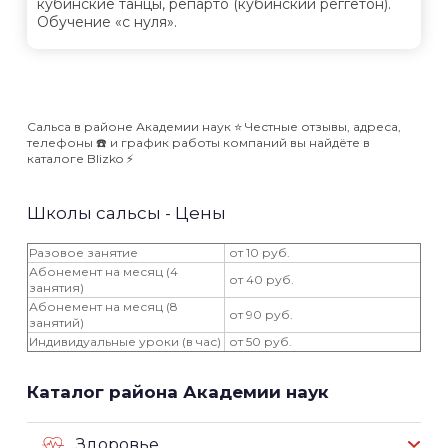
кубинские танцы, репарто (кубинский реггетон).
Обучение «с нуля».
Сальса в районе Академии наук ⭐️ Честные отзывы, адреса,
телефоны ☎️ и график работы компаний вы найдёте в
каталоге Blizko ⚡️
Школы сальсы - Цены
Разовое занятие
от 10 руб.
Абонемент на месяц (4
от 40 руб.
занятия)
Абонемент на месяц (8
от 90 руб.
занятий)
Индивидуальные уроки (в час)
от 50 руб.
Каталог района Академии наук
Здоровье