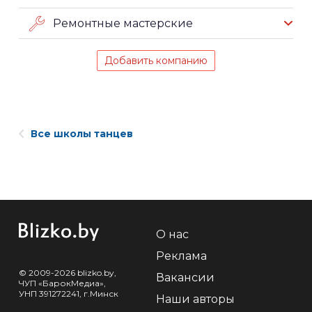
Ремонтные мастерские
Добавить компанию
Все школы танцев
О нас
Реклама
© 2009-2026 blizko.by,
Вакансии
ЧУП «БарокМедиа»,
УНП 391272241, г.Минск
Наши авторы