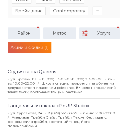
Брейк-данс
Contemporary
∙∙∙
Район
Метро
Услуга
Акции и скидки (1)
Студия танца Queens
ул. Бровки, 8а
8 (029) 113-06-06 8 (029) 213-06-06
пн.-
вс.:10:00–22:00
Школа специализируется на обучении
девушек стрип-пластике и pole dance. В числе направлений
также twerk, восточные танцы и растяжка.
Танцевальная школа «PinUP Studio»
ул. Сурганова, 24
8 (029) 563-33-29
пн.-вс.:7:00-22:00
Американ Трайбл Стайл, Трайбл Фьюжн беллиданс,
основы стиля трайбл, восточный танец, йога,
полинезийский.