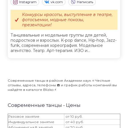
Instagram
vk.com
Написать
Конкурсы красоты, выступление в театре,
фотосъемки, модные показы,
презентации!
Танцевальные и модельные группы для детей,
подростков и взрослых. K-pop dance, Hip-hop, Jazz-
funk, современная хореография. Модельное
агентство. Театр. Арт-терапия. ИЗО и...
Современные танцы в районе Академии наук ⭐️ Честные
отзывы, адреса, телефоны ☎️ и график работы компаний вы
найдёте в каталоге Blizko ⚡️
Современные танцы - Цены
Разовое занятие
от 10 руб.
Индивидуальное занятие
от 40 руб.
Абонемент на 8 занятий
от 70 руб.