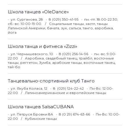
Школа танцев «OleDance»
ул. Сурганова, 28
8 (029) 350-41-95
пн.-пт.:18:00-22:30;
сб.-вс.:10:00-19:00.
Социальные танцы, хастл, танцы
Латинской Америки, бачата, зук, сальса, танго, аэробика,
йога
Школа танца и фитнеса «Zizzi»
ул. Чернышевского, 10
8 (029) 256-14-96
пн.-вс.:9:00-
22:00
Аэробика, свадебный танец, трайбл, восточные
танцы, реггетон, Зумба, арабские танцы, восточные танец,
тай-бо
Танцевально-спортивный клуб Танго
ул. Якуба Коласа, 12
8 (029) 124-22-42
Пн-Вс: 12:00-
22:00
Латиноамериканские и европейские танцы
Школа танцев SalsaCUBANA
ул. Петруся Бровки 8А
8 (0 29) 674-63-66
Пн-Вс: 10:00-
22:00
Кубинские танцы