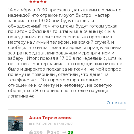
★★★★★
14 октября в 17 30 приехал отдать штаны в ремонт с
надеждой что отремонтируют быстро , мастер
заверил что в 19 00 они будут готовы ,я
обнадеженный тем что штаны будут готовы уехал ,
при этом объяснил что штаны мне очень нужны в
понедельник и при этом специально прозванил
мастеру на личный телефон , на всякий случай, и
сообщил что из за нехватки время я приеду за ними
завтра перед запланированным мероприятием и
заберу . Итог : поехал в 17 00 в понедельник , штаны
не готовы , мастер заявил , что подходящих ниток не
было и директор поехал за нитками , на мой вопрос
почему не позвонили , ответили , что денег на
телефоне нет . Это просто отвратительное
отношение к клиенту и к человеку , не советую
обращаться Это произошло в отелье на улице
лопатина 4а
Ответить
Анна Терлюкевич
# 07.11.2020 в 13:02:47
268
240
28