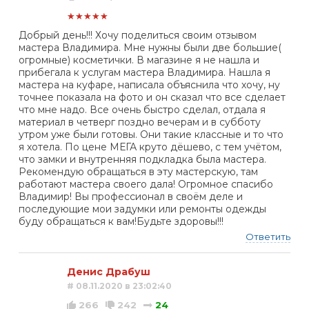
★★★★★
Добрый день!!! Хочу поделиться своим отзывом
мастера Владимира. Мне нужны были две большие(
огромные) косметички. В магазине я не нашла и
прибегала к услугам мастера Владимира. Нашла я
мастера на куфаре, написала объяснила что хочу, ну
точнее показала на фото и он сказал что все сделает
что мне надо. Все очень быстро сделал, отдала я
материал в четверг поздно вечерам и в субботу
утром уже были готовы. Они такие классные и то что
я хотела. По цене МЕГА круто дёшево, с тем учётом,
что замки и внутренняя подкладка была мастера.
Рекомендую обращаться в эту мастерскую, там
работают мастера своего дала! Огромное спасибо
Владимир! Вы профессионал в своём деле и
последующие мои задумки или ремонты одежды
буду обращаться к вам!Будьте здоровы!!!
Ответить
Денис Драбуш
# 08.11.2020 в 23:02:40
266
242
24