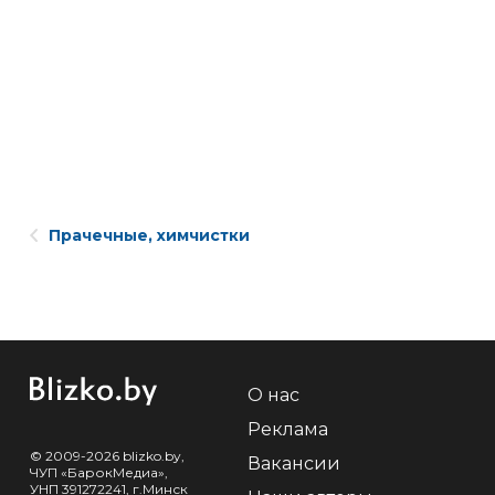
Прачечные, химчистки
О нас
Реклама
© 2009-2026 blizko.by,
Вакансии
ЧУП «БарокМедиа»,
УНП 391272241, г.Минск