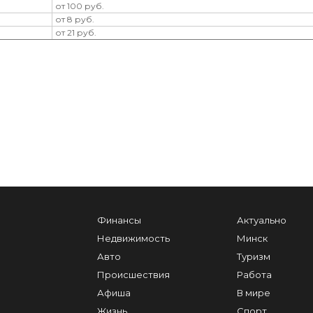
от 100 руб.
от 8 руб.
от 21 руб.
Финансы
Актуально
Недвижимость
Минск
Авто
Туризм
Происшествия
Работа
Афиша
В мире
Жизнь
Спорт