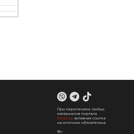
При перепечатке любых
материалов портала
Blizko.by
активная ссылка
на источник обязательна
18+