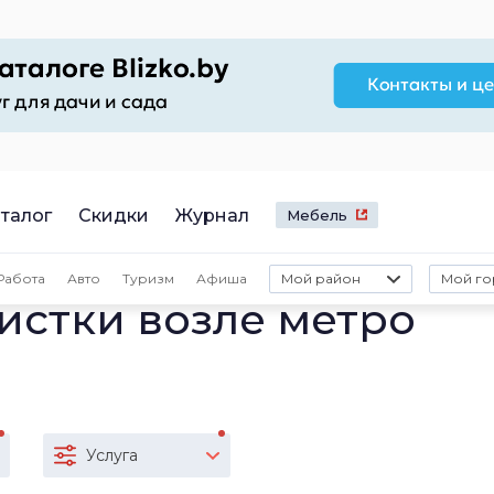
талог
Скидки
Журнал
Мебель
Работа
Авто
Туризм
Афиша
Мой район
Мой го
истки возле метро
Услуга