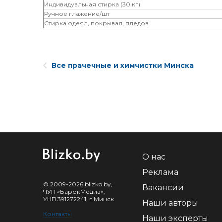
Индивидуальная стирка (30 кг)
Ручное глажение/шт
Стирка одеял, покрывал, пледов
Все прачечные и химчистки Минска
О нас
Реклама
© 2009-2026 blizko.by,
Вакансии
ЧУП «БарокМедиа»,
УНП 391272241, г.Минск
Наши авторы
Контакты
Наши эксперты