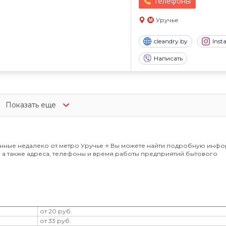
Телефоны
Уручье
cleandry.by
Ins
Написать
Показать еще
нные недалеко от метро Уручье ⭐️ Вы можете найти подробную инф
и, а также адреса, телефоны и время работы предприятий бытового
от 20 руб.
от 33 руб.