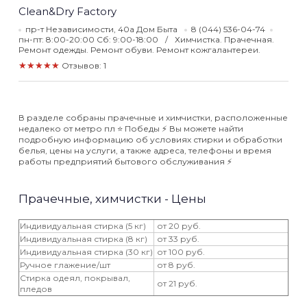
Clean&Dry Factory
пр-т Независимости, 40а Дом Быта
8 (044) 536-04-74
пн-пт: 8:00-20:00 Сб: 9:00-18:00
Химчистка. Прачечная.
Ремонт одежды. Ремонт обуви. Ремонт кожгалантереи.
★★★★★
Отзывов: 1
В разделе собраны прачечные и химчистки, расположенные
недалеко от метро пл ⭐️ Победы ⚡️ Вы можете найти
подробную информацию об условиях стирки и обработки
белья, цены на услуги, а также адреса, телефоны и время
работы предприятий бытового обслуживания ⚡️
Прачечные, химчистки - Цены
Индивидуальная стирка (5 кг)
от 20 руб.
Индивидуальная стирка (8 кг)
от 33 руб.
Индивидуальная стирка (30 кг)
от 100 руб.
Ручное глажение/шт
от 8 руб.
Стирка одеял, покрывал,
от 21 руб.
пледов