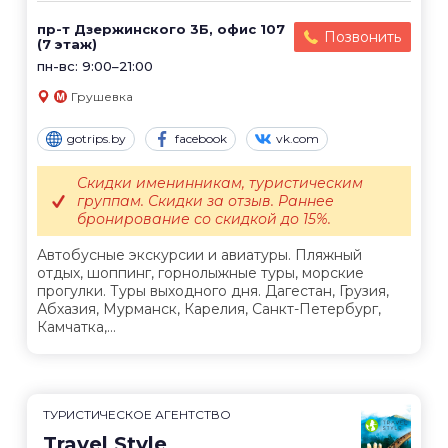
пр-т Дзержинского 3Б, офис 107
Позвонить
(7 этаж)
пн-вс: 9:00–21:00
Грушевка
gotrips.by
facebook
vk.com
Скидки именинникам, туристическим
группам. Скидки за отзыв. Раннее
бронирование со скидкой до 15%.
Автобусные экскурсии и авиатуры. Пляжный
отдых, шоппинг, горнолыжные туры, морские
прогулки. Туры выходного дня. Дагестан, Грузия,
Абхазия, Мурманск, Карелия, Санкт-Петербург,
Камчатка,...
ТУРИСТИЧЕСКОЕ АГЕНТСТВО
Travel Style