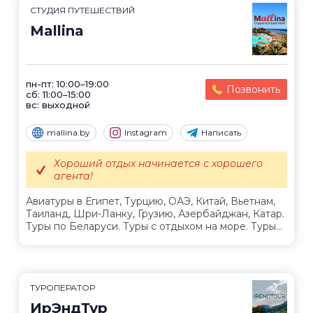
СТУДИЯ ПУТЕШЕСТВИЙ
Mallina
пн-пт: 10:00–19:00
Позвонить
сб: 11:00–15:00
вс: выходной
mallina.by
Instagram
Написать
Хороший отдых начинается с хорошего
агента!
Авиатуры в Египет, Турцию, ОАЭ, Китай, Вьетнам,
Таиланд, Шри-Ланку, Грузию, Азербайджан, Катар.
Туры по Беларуси. Туры с отдыхом на море. Туры...
ТУРОПЕРАТОР
ИрЭндТур