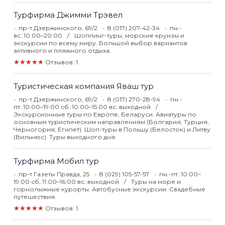
Турфирма Джимми Трэвел
пр-т Дзержинского, 69/2
8 (017) 207-42-34
пн.-
вс.:10:00–20:00
Шоппинг-туры, морские круизы и
экскурсии по всему миру. Большой выбор вариантов
активного и пляжного отдыха.
★★★★★
Отзывов: 1
Туристическая компания Яваш тур
пр-т Дзержинского, 69/2
8 (017) 270-28-94
пн.-
пт.:10:00–19:00 сб.:10:00–15:00 вс.:выходной
Экскурсионные туры по Европе, Беларуси. Авиатуры по
основным туристическим направлениям (Болгария, Турция,
Черногория, Египет). Шоп-туры в Польшу (Белосток) и Литву
(Вильнюс). Туры выходного дня.
Турфирма Мобил тур
пр-т Газеты Правда, 25
8 (029) 105-57-57
пн.-пт.:10:00–
19:00 сб.:11:00–16:00 вс.:выходной
Туры на море и
горнолыжные курорты. Автобусные экскурсии. Свадебные
путешествия.
★★★★★
Отзывов: 1