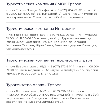
Туристическая компания СМОК Трэвэл
пр-т Газеты Правда, 9, офис 4
8 (017) 284-69-69
пн.-сб.:
c 09:00 до 18.00 сб.-вс.: выходной
Организация туров во
все страны мира. Трансфер в любой город вылета.
Туристическая компания Интерсити
пр-т Дзержинского, 104
8 (017) 336-99-60
пн.-пт.:10:00–
19:00 сб.:11:00–16:00 вс.:выходной
Туры по множеству
стран мира: Болгария, Турция, Греция, Черногория,
Хорватия, Таиланд, Шри-Ланка, Вьетнам и другие. Горящие,
VIP и эконом туры.
Туристическая компания Территория отдыха
пр-т Дзержинского, 69/2
8 (017) 272-94-14
пн.-пт.:09:00–
19:00 сб.-вс.:выходной
Авиатуры и автобусные экскурсии,
круизы и оздоровительный отдых.
Турагентство Авалон Трэвел
пр-т Дзержинского, 69/2
8 (017) 396-63-00
пн.-
пт.:10:00–19:00 сб.:11:00–15:00 вс.:выходной
Туры на любой
вкус и кошелек. Поездки в любые страны Европы и на
экзотические курорты. Зимний отдых.