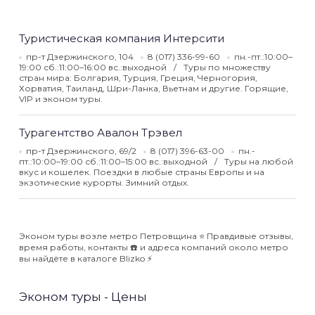
Туристическая компания Интерсити
пр-т Дзержинского, 104
8 (017) 336-99-60
пн.-пт.:10:00–
19:00 сб.:11:00–16:00 вс.:выходной
Туры по множеству
стран мира: Болгария, Турция, Греция, Черногория,
Хорватия, Таиланд, Шри-Ланка, Вьетнам и другие. Горящие,
VIP и эконом туры.
Турагентство Авалон Трэвел
пр-т Дзержинского, 69/2
8 (017) 396-63-00
пн.-
пт.:10:00–19:00 сб.:11:00–15:00 вс.:выходной
Туры на любой
вкус и кошелек. Поездки в любые страны Европы и на
экзотические курорты. Зимний отдых.
Эконом туры возле метро Петровщина ⭐️ Правдивые отзывы,
время работы, контакты ☎️ и адреса компаний около метро
вы найдёте в каталоге Blizko ⚡️
Эконом туры - Цены