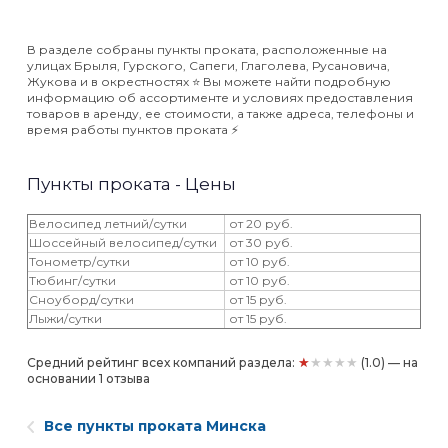
В разделе собраны пункты проката, расположенные на
улицах Брыля, Гурского, Сапеги, Глаголева, Русановича,
Жукова и в окрестностях ⭐️ Вы можете найти подробную
информацию об ассортименте и условиях предоставления
товаров в аренду, ее стоимости, а также адреса, телефоны и
время работы пунктов проката ⚡️
Пункты проката - Цены
Велосипед летний/сутки
от 20 руб.
Шоссейный велосипед/сутки
от 30 руб.
Тонометр/сутки
от 10 руб.
Тюбинг/сутки
от 10 руб.
Сноуборд/сутки
от 15 руб.
Лыжи/сутки
от 15 руб.
★★★★★
Средний рейтинг всех компаний раздела:
(1.0) — на
основании 1 отзыва
Все пункты проката Минска