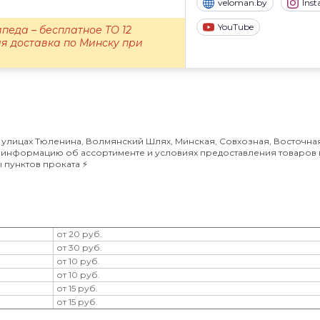
veloman.by
Ins
YouTube
педа – бесплатное ТО 12
я доставка по Минску при
 улицах Тюленина, Волмянский Шлях, Минская, Совхозная, Восточна
ю информацию об ассортименте и условиях предоставления товаров 
 пунктов проката ⚡️
от 20 руб.
от 30 руб.
от 10 руб.
от 10 руб.
от 15 руб.
от 15 руб.