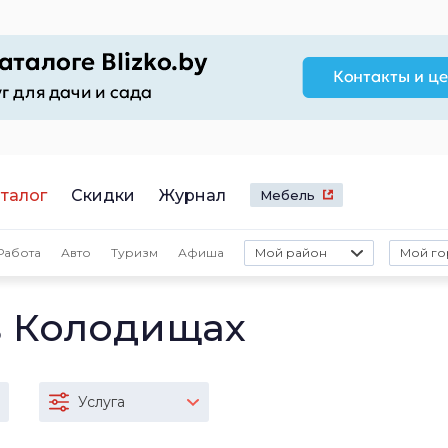
талог
Скидки
Журнал
Мебель
Работа
Авто
Туризм
Афиша
Мой район
Мой го
в Колодищах
Услуга