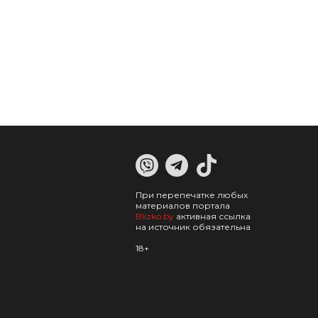
При перепечатке любых
материалов портала
Blizko.by
активная ссылка
на источник обязательна
18+