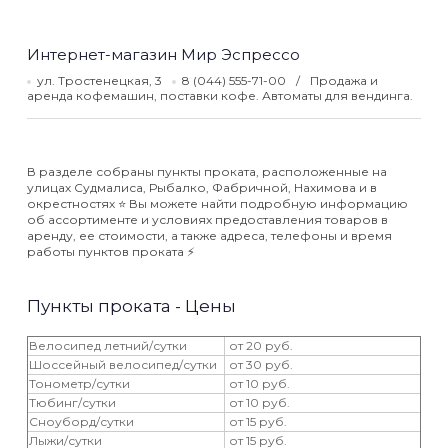
Интернет-магазин Мир Эспрессо
ул. Тростенецкая, 3
8 (044) 555-71-00
Продажа и
аренда кофемашин, поставки кофе. Автоматы для вендинга.
В разделе собраны пункты проката, расположенные на
улицах Судмалиса, Рыбалко, Фабричной, Нахимова и в
окрестностях ⭐️ Вы можете найти подробную информацию
об ассортименте и условиях предоставления товаров в
аренду, ее стоимости, а также адреса, телефоны и время
работы пунктов проката ⚡️
Пункты проката - Цены
Велосипед летний/сутки
от 20 руб.
Шоссейный велосипед/сутки
от 30 руб.
Тонометр/сутки
от 10 руб.
Тюбинг/сутки
от 10 руб.
Сноуборд/сутки
от 15 руб.
Лыжи/сутки
от 15 руб.