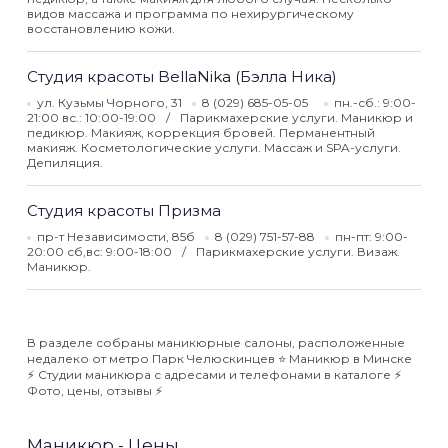
видов массажа и программа по нехирургическому
восстановлению кожи.
Студия красоты BellaNika (Бэлла Ника)
ул. Кузьмы Чорного, 31
8 (029) 685-05-05
пн.-сб.: 9:00-
21:00 вс.: 10:00-19:00
Парикмахерские услуги. Маникюр и
педикюр. Макияж, коррекция бровей. Перманентный
макияж. Косметологические услуги. Массаж и SPA-услуги.
Депиляция.
Студия красоты Призма
пр-т Независимости, 85б
8 (029) 751-57-88
пн-пт: 9:00-
20:00 сб,вс: 9:00-18:00
Парикмахерские услуги. Визаж.
Маникюр.
В разделе собраны маникюрные салоны, расположенные
недалеко от метро Парк Челюскинцев ⭐️ Маникюр в Минске
⚡️ Студии маникюра с адресами и телефонами в каталоге ⚡️
Фото, цены, отзывы ⚡️
Маникюр - Цены