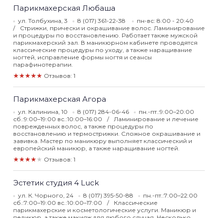
Парикмахерская Любаша
ул. Толбухина, 3
8 (017) 361-22-38
пн-вс: 8:00 - 20:40
Стрижки, прически и окрашивание волос. Ламинирование
и процедуры по восстановлению. Работает также мужской
парикмахерский зал. В маникюрном кабинете проводятся
классические процедуры по уходу, а также наращивание
ногтей, исправление формы ногтя и сеансы
парафинотерапии.
★★★★★
Отзывов: 1
Парикмахерская Агора
ул. Калинина, 10
8 (017) 284-06-46
пн.-пт.:9:00–20:00
сб.:9:00–19:00 вс.:10:00–16:00
Ламинирование и лечение
поврежденных волос, а также процедуры по
восстановлению и термострижки. Сложное окрашивание и
завивка. Мастер по маникюру выполняет классический и
европейский маникюр, а также наращивание ногтей.
★★★★★
Отзывов: 1
Эстетик студия 4 Luck
ул. К. Чорного, 24
8 (017) 395-50-88
пн.-пт.:7:00–22:00
сб.:7:00–19:00 вс.:10:00–17:00
Классические
парикмахерские и косметологические услуги. Маникюр и
педикюр, а также макияж для любого случая. Несколько