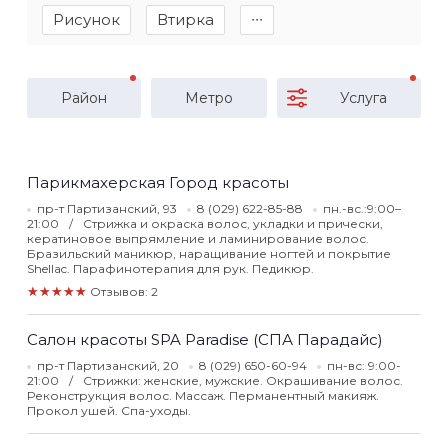
Рисунок
Втирка
∙∙∙
Район
Метро
Услуга
Парикмахерская Город красоты
пр-т Партизанский, 93
8 (029) 622-85-88
пн.-вс.:9:00–
21:00
Стрижка и окраска волос, укладки и прически,
кератиновое выпрямление и ламинирование волос.
Бразильский маникюр, наращивание ногтей и покрытие
Shellac. Парафинотерапия для рук. Педикюр.
★★★★★
Отзывов: 2
Салон красоты SPA Paradise (СПА Парадайс)
пр-т Партизанский, 20
8 (029) 650-60-94
пн-вс: 9:00-
21:00
Стрижки: женские, мужские. Окрашивание волос.
Реконструкция волос. Массаж. Перманентный макияж.
Прокол ушей. Спа-уходы.