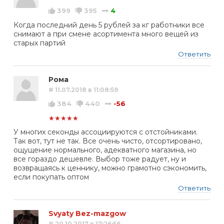
399
395
4
Когда последний день 5 рублей за кг работники все
снимают а при смене асортимента много вещей из
старых партий
Ответить
Рома
# 11.07.2018 в 11:08:59
384
440
-56
★★★★★
У многих секонды ассоциируются с отстойниками.
Так вот, тут не так. Все очень чисто, отсортировано,
ощущение нормального, адекватного магазина, но
все гораздо дешевле. Выбор тоже радует, ну и
возвращаясь к ценнику, можно грамотно сэкономить,
если покупать оптом
Ответить
Svyaty Bez-mazgow
# 20.10.2017 в 17:26:56