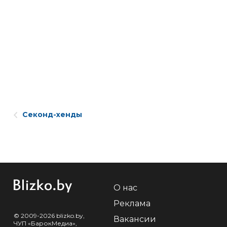
Секонд-хенды
О нас
Реклама
© 2009-2026 blizko.by,
Вакансии
ЧУП «БарокМедиа»,