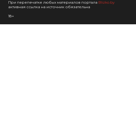
При перепечатке любых материалов портала
Blizko.by
активная ссылка на источник обязательна
18+