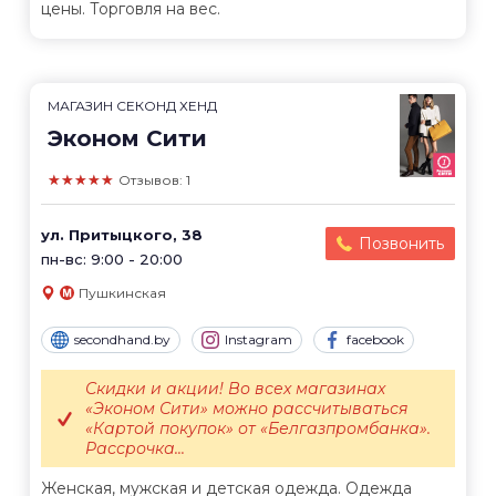
цены. Торговля на вес.
МАГАЗИН СЕКОНД ХЕНД
Эконом Сити
★★★★★
Отзывов: 1
ул. Притыцкого, 38
Позвонить
пн-вс: 9:00 - 20:00
Пушкинская
secondhand.by
Instagram
facebook
Скидки и акции! Во всех магазинах
«Эконом Сити» можно рассчитываться
«Картой покупок» от «Белгазпромбанка».
Рассрочка...
Женская, мужская и детская одежда. Одежда