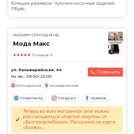
больших размеров. Чулочно-носочные изделия.
Обувь.
МАГАЗИН СЕКОНД ХЕНД
Мода Макс
★★★★★
Отзывов: 6
ул. Кальварийская, 44
Позвонить
пн.-вс.: 09:00–20:00
Молодежная
Кальварийская
modamax.by
Instagram
facebook
Теперь во всех магазинах сети можно
рассчитываться «Картой покупок» от
«Белгазпромбанка». Рассрочка по карте
«Халва»...