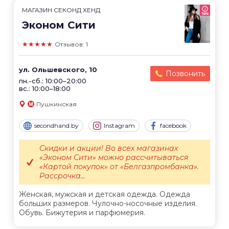
МАГАЗИН СЕКОНД ХЕНД
Эконом Сити
★★★★★
Отзывов: 1
ул. Ольшевского, 10
Позвонить
пн.-сб.: 10:00–20:00
вс.: 10:00–18:00
Пушкинская
secondhand.by
Instagram
facebook
Скидки и акции! Во всех магазинах
«Эконом Сити» можно рассчитываться
«Картой покупок» от «Белгазпромбанка».
Рассрочка...
Женская, мужская и детская одежда. Одежда
больших размеров. Чулочно-носочные изделия.
Обувь. Бижутерия и парфюмерия.