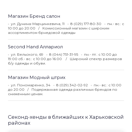
Магазин Бренд салон
ул. Дунина-Марцинкевича, 11
8 (029) 177-80-30
пн.- вс.: с
10:00 до 20:00
Комиссионный магазин с широким
ассортиментом брнедовой одежды
Second Hand Аллариол
ул. Бельского, 69
8 (044) 751-31-95
пн.- пт.: с 10:00 до
19:00 сб.- вс.: с 10:00 до 16:00
Широкий спектр размеров
б/у одежды и обуви.
Магазин Модный штрих
ул. Пономаренко, 34
8 (029) 342-02-92
пн.- вс.: с 10:00
до 20:00
Подержанная одежда различных брендов по
сниженным ценам.
Секонд-хенды в ближайших к Харьковской
районах