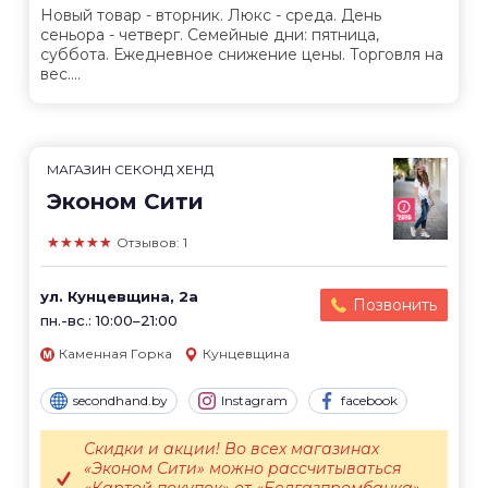
Новый товар - вторник. Люкс - среда. День
сеньора - четверг. Семейные дни: пятница,
суббота. Ежедневное снижение цены. Торговля на
вес....
МАГАЗИН СЕКОНД ХЕНД
Эконом Сити
★★★★★
Отзывов: 1
ул. Кунцевщина, 2а
Позвонить
пн.-вс.: 10:00–21:00
Каменная Горка
Кунцевщина
secondhand.by
Instagram
facebook
Скидки и акции! Во всех магазинах
«Эконом Сити» можно рассчитываться
«Картой покупок» от «Белгазпромбанка».