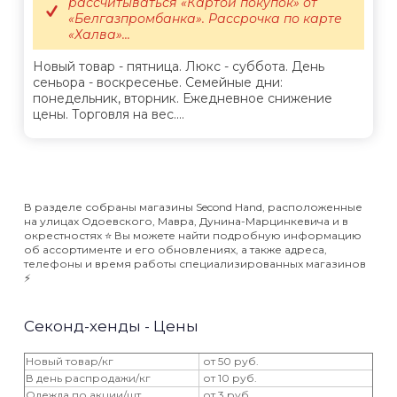
рассчитываться «Картой покупок» от
«Белгазпромбанка». Рассрочка по карте
«Халва»...
Новый товар - пятница. Люкс - суббота. День
сеньора - воскресенье. Семейные дни:
понедельник, вторник. Ежедневное снижение
цены. Торговля на вес....
В разделе собраны магазины Second Hand, расположенные
на улицах Одоевского, Мавра, Дунина-Марцинкевича и в
окрестностях ⭐️ Вы можете найти подробную информацию
об ассортименте и его обновлениях, а также адреса,
телефоны и время работы специализированных магазинов
⚡️
Секонд-хенды - Цены
Новый товар/кг
от 50 руб.
В день распродажи/кг
от 10 руб.
Одежда по акции/шт
от 3 руб.