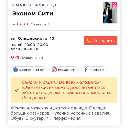
МАГАЗИН СЕКОНД ХЕНД
Эконом Сити
★★★★★
Отзывов: 1
ул. Ольшевского, 10
Позвонить
пн.-сб.: 10:00–20:00
вс.: 10:00–18:00
Пушкинская
secondhand.by
Instagram
facebook
Скидки и акции! Во всех магазинах
«Эконом Сити» можно рассчитываться
«Картой покупок» от «Белгазпромбанка».
Рассрочка...
Женская, мужская и детская одежда. Одежда
больших размеров. Чулочно-носочные изделия.
Обувь. Бижутерия и парфюмерия.