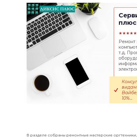
Серв
плюс
★★★★★
Ремонт 
компьют
т.д. Пр
оборудо
информа
электрон
Консу
видам
Вайбер
10%...
В разделе собраны ремонтные мастерские оргтехники,