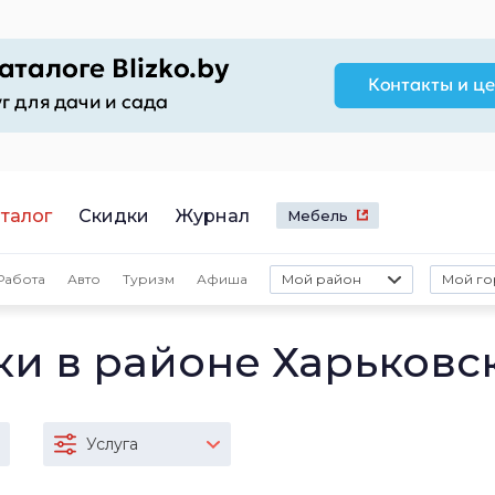
талог
Скидки
Журнал
Мебель
Работа
Авто
Туризм
Афиша
Мой район
Мой го
ки в районе Харьковс
Услуга