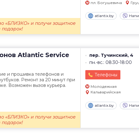
пл. Богушевича
Гру
atlantix.by
Напи
во «БЛИЗКО» и получи защитное
в подарок!
онов
Atlantic Service
пер. Тучинский, 4
пн.-вс.: 08:30-18:00
ние и прошивка телефонов и
Телефоны
утбуков. Ремонт за 20 минут при
ке. Возможен вызов курьера.
Молодежная
Кальварийская
atlantix.by
Напи
во «БЛИЗКО» и получи защитное
в подарок!