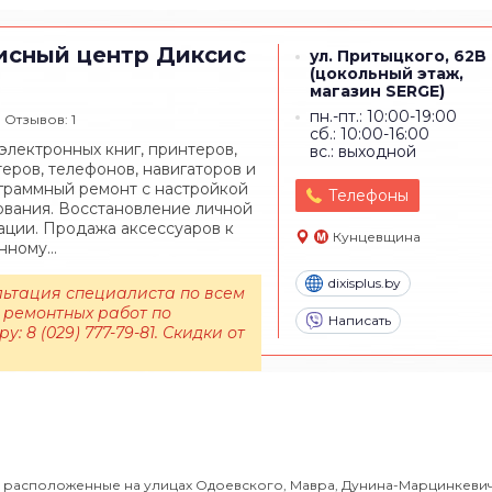
исный центр
Диксис
ул. Притыцкого, 62B
(цокольный этаж,
магазин SERGE)
пн.-пт.: 10:00-19:00
Отзывов: 1
сб.: 10:00-16:00
электронных книг, принтеров,
вс.: выходной
еров, телефонов, навигаторов и
ограммный ремонт с настройкой
Телефоны
вания. Восстановление личной
ции. Продажа аксессуаров к
Кунцевщина
ному...
dixisplus.by
льтация специалиста по всем
 ремонтных работ по
Написать
у: 8 (029) 777-79-81. Скидки от
 расположенные на улицах Одоевского, Мавра, Дунина-Марцинкевич